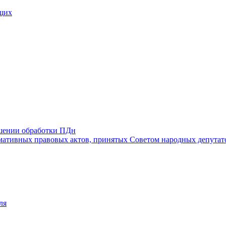
щих
ошении обработки ПДн
ативных правовых актов, принятых Советом народных депутат
ля