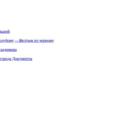
льшой
олубому
—
Желтым по черному
Владимира
города
Документы