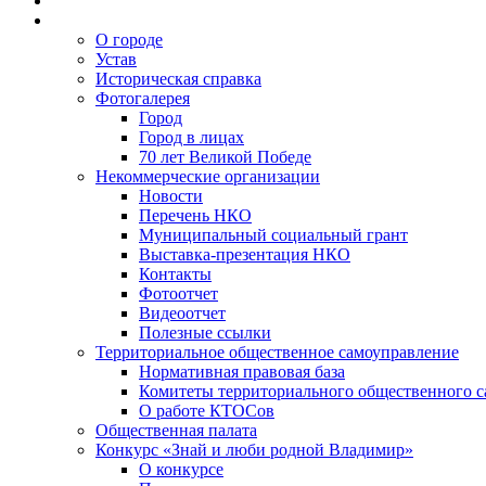
О городе
Устав
Историческая справка
Фотогалерея
Город
Город в лицах
70 лет Великой Победе
Некоммерческие организации
Новости
Перечень НКО
Муниципальный социальный грант
Выставка-презентация НКО
Контакты
Фотоотчет
Видеоотчет
Полезные ссылки
Территориальное общественное самоуправление
Нормативная правовая база
Комитеты территориального общественного 
О работе КТОСов
Общественная палата
Конкурс «Знай и люби родной Владимир»
О конкурсе