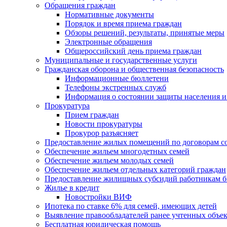
Обращения граждан
Нормативные документы
Порядок и время приема граждан
Обзоры решений, результаты, принятые меры
Электронные обращения
Общероссийский день приема граждан
Муниципальные и государственные услуги
Гражданская оборона и общественная безопасность
Информационные бюллетени
Телефоны экстренных служб
Информация о состоянии защиты населения и
Прокуратура
Прием граждан
Новости прокуратуры
Прокурор разъясняет
Предоставление жилых помещений по договорам с
Обеспечение жильем многодетных семей
Обеспечение жильем молодых семей
Обеспечение жильем отдельных категорий граждан
Предоставление жилищных субсидий работникам 
Жилье в кредит
Новостройки ВИФ
Ипотека по ставке 6% для семей, имеющих детей
Выявление правообладателей ранее учтенных объе
Бесплатная юридическая помощь