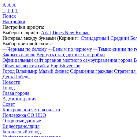
А
А
А
Т
Т
Т
Т
Поиск
Настройки
Настройки шрифта:
Выберите шрифт:
Arial
Times New Roman
Интервал между буквами
(Кернинг)
:
Стандартный
Средний
Бо
Выбор цветовой схемы:
—
Черным по белому
—
Белым по черному
—
Темно-синим по г
Закрыть панель
Вернуть стандартные настройки
Официальный сайт органов местного самоуправления города 
Обычная версия сайта
English version
Город Владимир
Малый бизнес
Обращения граждан
Стратегия 
День Победы
Новости
Город
Глава города
Администрация
Совет
Контрольно-счетная палата
Поддержка СО НКО
Открытые данные
Видеотрансляция
Безопасный город