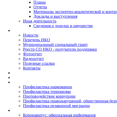
Планы
Отчеты
Материалы экспертно-аналитической и контр
Доклады и выступления
Иная деятельность
Сведения о доходах и имуществе
Новости
Перечень НКО
Муниципальный социальный грант
Реестр СО НКО - получатели поддержки
Фотоотчет
Видеоотчет
Полезные ссылки
Контакты
Профилактика наркомании
Профилактика терроризма
Противодействие коррупции
Профилактика правонарушений, общественная безо
Профилактика незаконной миграции
Коронавирус: официальная информация