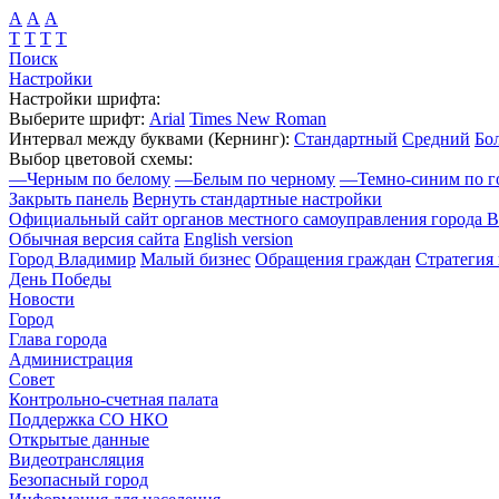
А
А
А
Т
Т
Т
Т
Поиск
Настройки
Настройки шрифта:
Выберите шрифт:
Arial
Times New Roman
Интервал между буквами
(Кернинг)
:
Стандартный
Средний
Бо
Выбор цветовой схемы:
—
Черным по белому
—
Белым по черному
—
Темно-синим по г
Закрыть панель
Вернуть стандартные настройки
Официальный сайт органов местного самоуправления города 
Обычная версия сайта
English version
Город Владимир
Малый бизнес
Обращения граждан
Стратегия 
День Победы
Новости
Город
Глава города
Администрация
Совет
Контрольно-счетная палата
Поддержка СО НКО
Открытые данные
Видеотрансляция
Безопасный город