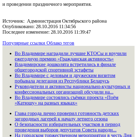
и проведении праздничного мероприятия.
Источник: Администрация Октябрьского района
Опубликовано: 28.10.2016 11:34:56
Последнее изменение: 28.10.2016 11:39:47
Популярные ссылки
Облако тегов
Во Владимире наградили лучшие КТОСы и вручили
ежегодную премию «Гражданская активность»
Владимирские дошколята встретились в финале
общегородской спортивной эстафеты
Во Владимире с деловым и дружеским визитом
побывала делегация из Республики Беларусь
Руководители и активисты национально-культурных и
конфессиональных организаций обсудили на...
Во Владимире состоялись съёмки проекта «Поём
«Катюшу» на разных языках»
Глава города лично проверил готовность детских
загородных лагерей к началу летнего сезона
О безопасности избирательных участков в период
проведения выборов депутатов Совета народн...
На городском торжественном мероприятии в честь Дня