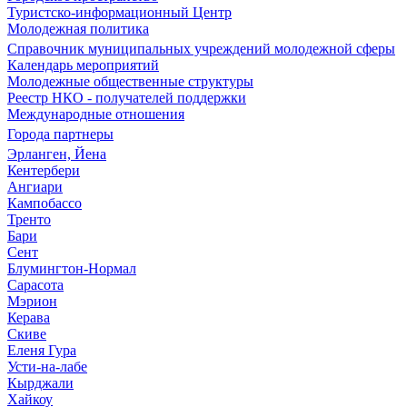
Туристско-информационный Центр
Молодежная политика
Справочник муниципальных учреждений молодежной сферы
Календарь мероприятий
Молодежные общественные структуры
Реестр НКО - получателей поддержки
Международные отношения
Города партнеры
Эрланген, Йена
Кентербери
Ангиари
Кампобассо
Тренто
Бари
Сент
Блумингтон-Нормал
Сарасота
Мэрион
Керава
Скиве
Еленя Гура
Усти-на-лабе
Кырджали
Хайкоу