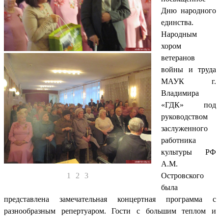
Дню народного
единства.
Народным
хором
ветеранов
войны и труда
МАУК г.
Владимира
«ГДК» под
руководством
заслуженного
работника
культуры РФ
А.М.
1
2
3
Островского
была
представлена замечательная концертная программа с
разнообразным репертуаром. Гости с большим теплом и