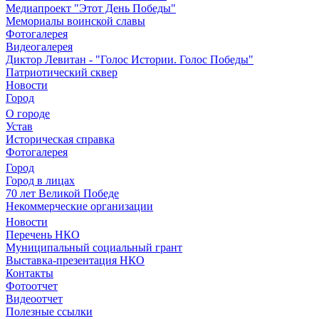
Медиапроект "Этот День Победы"
Мемориалы воинской славы
Фотогалерея
Видеогалерея
Диктор Левитан - "Голос Истории. Голос Победы"
Патриотический сквер
Новости
Город
О городе
Устав
Историческая справка
Фотогалерея
Город
Город в лицах
70 лет Великой Победе
Некоммерческие организации
Новости
Перечень НКО
Муниципальный социальный грант
Выставка-презентация НКО
Контакты
Фотоотчет
Видеоотчет
Полезные ссылки