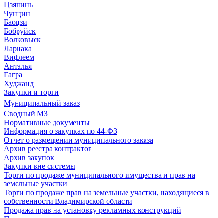
Цзянинь
Чунцин
Баоцзи
Бобруйск
Волковыск
Ларнака
Вифлеем
Анталья
Гагра
Худжанд
Закупки и торги
Муниципальный заказ
Сводный МЗ
Нормативные документы
Информация о закупках по 44-ФЗ
Отчет о размещении муниципального заказа
Архив реестра контрактов
Архив закупок
Закупки вне системы
Торги по продаже муниципального имущества и прав на
земельные участки
Торги по продаже прав на земельные участки, находящиеся в
собственности Владимирской области
Продажа прав на установку рекламных конструкций