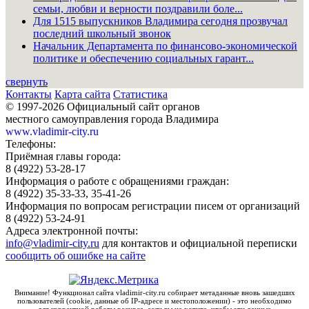
семьи, любви и верности поздравили боле...
Для 1515 выпускников Владимира сегодня прозвучал
последний школьный звонок
Начальник Департамента по финансово-экономической
политике и обеспечению социальных гарант...
свернуть
Контакты
Карта сайта
Статистика
© 1997-2026 Официальный сайт органов
местного самоуправления города Владимира
www.vladimir-city.ru
Телефоны:
Приёмная главы города:
8 (4922) 53-28-17
Информация о работе с обращениями граждан:
8 (4922) 35-33-33, 35-41-26
Информация по вопросам регистрации писем от организаций
8 (4922) 53-24-91
Адреса электронной почты:
info@vladimir-city.ru
для контактов и официальной переписки
сообщить об ошибке на сайте
Внимание! Функционал сайта vladimir-city.ru собирает метаданные вновь зашедших
пользователей (cookie, данные об IP-адресе и местоположении) - это необходимо
для корректной работы ресурса, если вы не хотите, чтобы эти данные