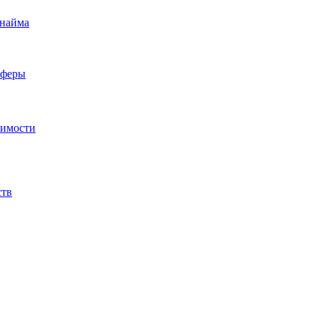
 найма
сферы
жимости
ств