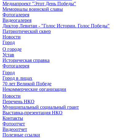
Медиапроект "Этот День Победы"
Мемориалы воинской славы
Фотогалерея
Видеогалерея
Диктор Левитан - "Голос Истории. Голос Победы"
Патриотический сквер
Новости
Город
О городе
Устав
Историческая справка
Фотогалерея
Город
Город в лицах
70 лет Великой Победе
Некоммерческие организации
Новости
Перечень НКО
Муниципальный социальный грант
Выставка-презентация НКО
Контакты
Фотоотчет
Видеоотчет
Полезные ссылки