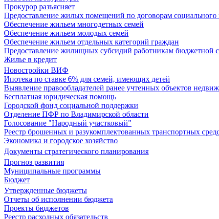
Прокурор разъясняет
Предоставление жилых помещений по договорам социального
Обеспечение жильем многодетных семей
Обеспечение жильем молодых семей
Обеспечение жильем отдельных категорий граждан
Предоставление жилищных субсидий работникам бюджетной 
Жилье в кредит
Новостройки ВИФ
Ипотека по ставке 6% для семей, имеющих детей
Выявление правообладателей ранее учтенных объектов недви
Бесплатная юридическая помощь
Городской фонд социальной поддержки
Отделение ПФР по Владимирской области
Голосование "Народный участковый"
Реестр брошенных и разукомплектованных транспортных сред
Экономика и городское хозяйство
Документы стратегического планирования
Прогноз развития
Муниципальные программы
Бюджет
Утвержденные бюджеты
Отчеты об исполнении бюджета
Проекты бюджетов
Реестр расходных обязательств