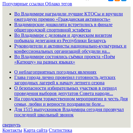
Популярные ссылки
Облако тегов
Во Владимире наградили лучшие КТОСы и вручили
ежегодную премию «Гражданская активность»
Владимирские дошколята встретились в финале
общегородской спортивной эстафеты
Во Владимире с деловым и дружеским визитом
побывала делегация из Республики Беларусь
Руководители и активисты национально-культурных и
конфессиональных организаций обсудили на...
Во Владимире состоялись съёмки проекта «Поём
«Катюшу» на разных языках»
О неблагоприятных погодных явлениях
Глава города лично проверил готовность детских
загородных лагерей к началу летнего сезона
О безопасности избирательных участков в период
проведения выборов депутатов Совета народн...
На городском торжественном мероприятии в честь Дня
семьи, любви и верности поздравили боле...
Для 1515 выпускников Владимира сегодня прозвучал
последний школьный звонок
свернуть
Контакты
Карта сайта
Статистика