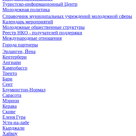
Туристско-информационный Центр
Молодежная политика
Справочник муниципальных учреждений молодежной сферы
Календарь мероприятий
Молодежные общественные структуры
Реестр НКО - получателей поддержки
Международные отношения
Города партнеры
Эрланген, Йена
Кентербери
Ангиари
Кампобассо
Тренто
Бари
Сент
Блумингтон-Нормал
Сарасота
Мэрион
Керава
Скиве
Еленя Гура
Усти-на-лабе
Кырджали
Хайкоу