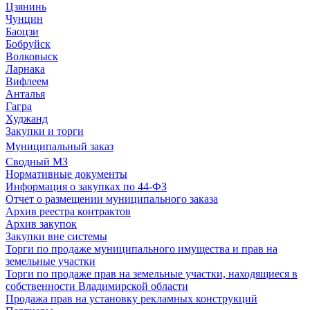
Цзянинь
Чунцин
Баоцзи
Бобруйск
Волковыск
Ларнака
Вифлеем
Анталья
Гагра
Худжанд
Закупки и торги
Муниципальный заказ
Сводный МЗ
Нормативные документы
Информация о закупках по 44-ФЗ
Отчет о размещении муниципального заказа
Архив реестра контрактов
Архив закупок
Закупки вне системы
Торги по продаже муниципального имущества и прав на
земельные участки
Торги по продаже прав на земельные участки, находящиеся в
собственности Владимирской области
Продажа прав на установку рекламных конструкций