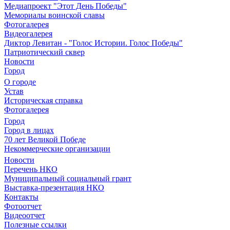
Медиапроект "Этот День Победы"
Мемориалы воинской славы
Фотогалерея
Видеогалерея
Диктор Левитан - "Голос Истории. Голос Победы"
Патриотический сквер
Новости
Город
О городе
Устав
Историческая справка
Фотогалерея
Город
Город в лицах
70 лет Великой Победе
Некоммерческие организации
Новости
Перечень НКО
Муниципальный социальный грант
Выставка-презентация НКО
Контакты
Фотоотчет
Видеоотчет
Полезные ссылки