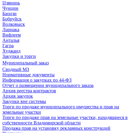
Цзянинь
Чунцин
Баоцзи
Бобруйск
Волковыск
Ларнака
Вифлеем
Анталья
Гагра
Худжанд
Закупки и торги
Муниципальный заказ
Сводный МЗ
Нормативные документы
Информация о закупках по 44-ФЗ
Отчет о размещении муниципального заказа
Архив реестра контрактов
Архив закупок
Закупки вне системы
Торги по продаже муниципального имущества и прав на
земельные участки
Торги по продаже прав на земельные участки, находящиеся в
собственности Владимирской области
Продажа прав на установку рекламных конструкций