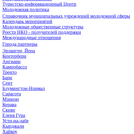
Туристско-информационный Центр
Молодежная политика
Справочник муниципальных учреждений молодежной сферы
Календарь мероприятий
Молодежные общественные структуры
Реестр НКО - получателей поддержки
Международные отношения
Города партнеры
Эрланген, Йена
Кентербери
Ангиари
Кампобассо
Тренто
Бари
Сент
Блумингтон-Нормал
Сарасота
Мэрион
Керава
Скиве
Еленя Гура
Усти-на-лабе
Кырджали
Хайкоу