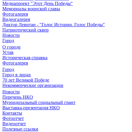
Медиапроект "Этот День Победы"
Мемориалы воинской славы
Фотогалерея
Видеогалерея
Диктор Левитан - "Голос Истории. Голос Победы"
Патриотический сквер
Новости
Город
О городе
Устав
Историческая справка
Фотогалерея
Город
Город в лицах
70 лет Великой Победе
Некоммерческие организации
Новости
Перечень НКО
Муниципальный социальный грант
Выставка-презентация НКО
Контакты
Фотоотчет
Видеоотчет
Полезные ссылки