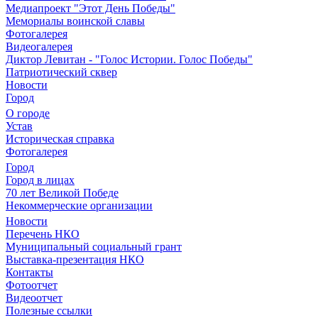
Медиапроект "Этот День Победы"
Мемориалы воинской славы
Фотогалерея
Видеогалерея
Диктор Левитан - "Голос Истории. Голос Победы"
Патриотический сквер
Новости
Город
О городе
Устав
Историческая справка
Фотогалерея
Город
Город в лицах
70 лет Великой Победе
Некоммерческие организации
Новости
Перечень НКО
Муниципальный социальный грант
Выставка-презентация НКО
Контакты
Фотоотчет
Видеоотчет
Полезные ссылки