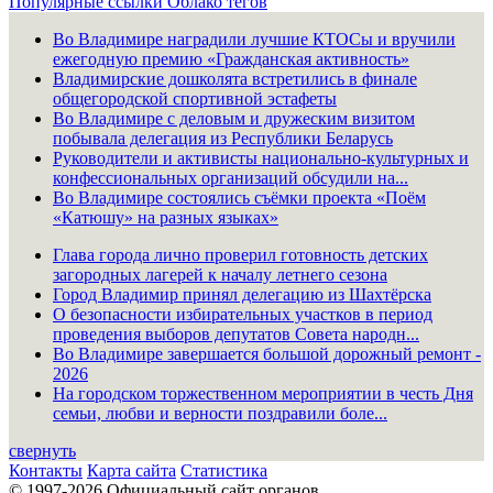
Популярные ссылки
Облако тегов
Во Владимире наградили лучшие КТОСы и вручили
ежегодную премию «Гражданская активность»
Владимирские дошколята встретились в финале
общегородской спортивной эстафеты
Во Владимире с деловым и дружеским визитом
побывала делегация из Республики Беларусь
Руководители и активисты национально-культурных и
конфессиональных организаций обсудили на...
Во Владимире состоялись съёмки проекта «Поём
«Катюшу» на разных языках»
Глава города лично проверил готовность детских
загородных лагерей к началу летнего сезона
Город Владимир принял делегацию из Шахтёрска
О безопасности избирательных участков в период
проведения выборов депутатов Совета народн...
Во Владимире завершается большой дорожный ремонт -
2026
На городском торжественном мероприятии в честь Дня
семьи, любви и верности поздравили боле...
свернуть
Контакты
Карта сайта
Статистика
© 1997-2026 Официальный сайт органов