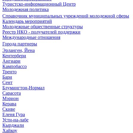
Туристско-информационный Центр
Молодежная политика
Справочник муниципальных учреждений молодежной сферы
Календарь мероприятий
Молодежные общественные структуры
Реестр НКО - получателей поддержки
Международные отношения
Города партнеры
Эрланген, Йена
Кентербери
Ангиари
Кампобассо
Тренто
Бари
Сент
Блумингтон-Нормал
Сарасота
Мэрион
Керава
Скиве
Еленя Гура
Усти-на-лабе
Кырджали
Хайкоу