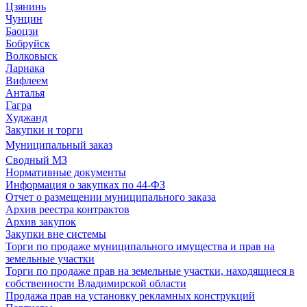
Цзянинь
Чунцин
Баоцзи
Бобруйск
Волковыск
Ларнака
Вифлеем
Анталья
Гагра
Худжанд
Закупки и торги
Муниципальный заказ
Сводный МЗ
Нормативные документы
Информация о закупках по 44-ФЗ
Отчет о размещении муниципального заказа
Архив реестра контрактов
Архив закупок
Закупки вне системы
Торги по продаже муниципального имущества и прав на
земельные участки
Торги по продаже прав на земельные участки, находящиеся в
собственности Владимирской области
Продажа прав на установку рекламных конструкций