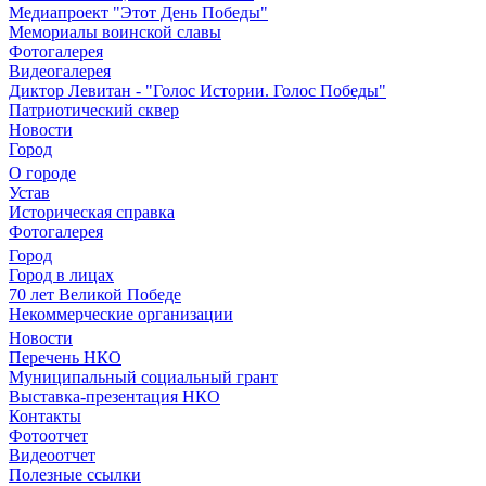
Медиапроект "Этот День Победы"
Мемориалы воинской славы
Фотогалерея
Видеогалерея
Диктор Левитан - "Голос Истории. Голос Победы"
Патриотический сквер
Новости
Город
О городе
Устав
Историческая справка
Фотогалерея
Город
Город в лицах
70 лет Великой Победе
Некоммерческие организации
Новости
Перечень НКО
Муниципальный социальный грант
Выставка-презентация НКО
Контакты
Фотоотчет
Видеоотчет
Полезные ссылки