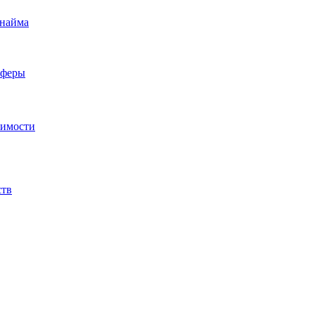
 найма
сферы
жимости
ств