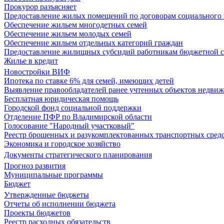
Прокурор разъясняет
Предоставление жилых помещений по договорам социального
Обеспечение жильем многодетных семей
Обеспечение жильем молодых семей
Обеспечение жильем отдельных категорий граждан
Предоставление жилищных субсидий работникам бюджетной 
Жилье в кредит
Новостройки ВИФ
Ипотека по ставке 6% для семей, имеющих детей
Выявление правообладателей ранее учтенных объектов недви
Бесплатная юридическая помощь
Городской фонд социальной поддержки
Отделение ПФР по Владимирской области
Голосование "Народный участковый"
Реестр брошенных и разукомплектованных транспортных сред
Экономика и городское хозяйство
Документы стратегического планирования
Прогноз развития
Муниципальные программы
Бюджет
Утвержденные бюджеты
Отчеты об исполнении бюджета
Проекты бюджетов
Реестр расходных обязательств