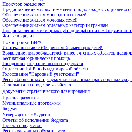
Прокурор разъясняет
Предоставление жилых помещений по договорам социального
Обеспечение жильем многодетных семей
Обеспечение жильем молодых семей
Обеспечение жильем отдельных категорий граждан
Предоставление жилищных субсидий работникам бюджетной 
Жилье в кредит
Новостройки ВИФ
Ипотека по ставке 6% для семей, имеющих детей
Выявление правообладателей ранее учтенных объектов недви
Бесплатная юридическая помощь
Городской фонд социальной поддержки
Отделение ПФР по Владимирской области
Голосование "Народный участковый"
Реестр брошенных и разукомплектованных транспортных сред
Экономика и городское хозяйство
Документы стратегического планирования
Прогноз развития
Муниципальные программы
Бюджет
Утвержденные бюджеты
Отчеты об исполнении бюджета
Проекты бюджетов
Реестр расходных обязательств