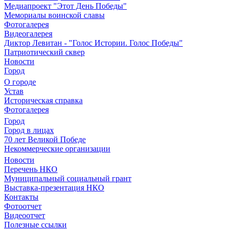
Медиапроект "Этот День Победы"
Мемориалы воинской славы
Фотогалерея
Видеогалерея
Диктор Левитан - "Голос Истории. Голос Победы"
Патриотический сквер
Новости
Город
О городе
Устав
Историческая справка
Фотогалерея
Город
Город в лицах
70 лет Великой Победе
Некоммерческие организации
Новости
Перечень НКО
Муниципальный социальный грант
Выставка-презентация НКО
Контакты
Фотоотчет
Видеоотчет
Полезные ссылки