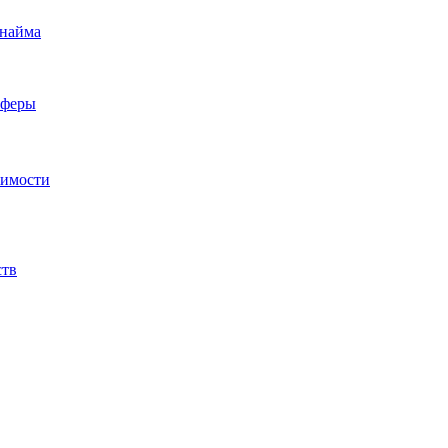
 найма
сферы
жимости
ств