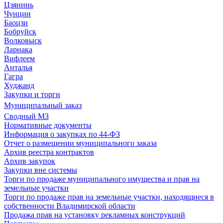
Цзянинь
Чунцин
Баоцзи
Бобруйск
Волковыск
Ларнака
Вифлеем
Анталья
Гагра
Худжанд
Закупки и торги
Муниципальный заказ
Сводный МЗ
Нормативные документы
Информация о закупках по 44-ФЗ
Отчет о размещении муниципального заказа
Архив реестра контрактов
Архив закупок
Закупки вне системы
Торги по продаже муниципального имущества и прав на
земельные участки
Торги по продаже прав на земельные участки, находящиеся в
собственности Владимирской области
Продажа прав на установку рекламных конструкций