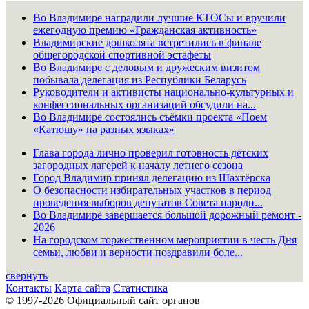
Во Владимире наградили лучшие КТОСы и вручили
ежегодную премию «Гражданская активность»
Владимирские дошколята встретились в финале
общегородской спортивной эстафеты
Во Владимире с деловым и дружеским визитом
побывала делегация из Республики Беларусь
Руководители и активисты национально-культурных и
конфессиональных организаций обсудили на...
Во Владимире состоялись съёмки проекта «Поём
«Катюшу» на разных языках»
Глава города лично проверил готовность детских
загородных лагерей к началу летнего сезона
Город Владимир принял делегацию из Шахтёрска
О безопасности избирательных участков в период
проведения выборов депутатов Совета народн...
Во Владимире завершается большой дорожный ремонт -
2026
На городском торжественном мероприятии в честь Дня
семьи, любви и верности поздравили боле...
свернуть
Контакты
Карта сайта
Статистика
© 1997-2026 Официальный сайт органов