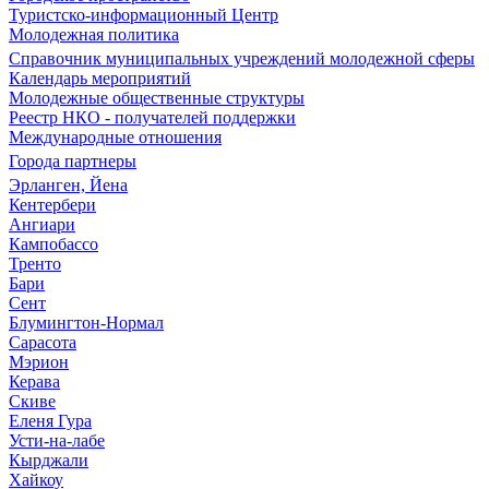
Туристско-информационный Центр
Молодежная политика
Справочник муниципальных учреждений молодежной сферы
Календарь мероприятий
Молодежные общественные структуры
Реестр НКО - получателей поддержки
Международные отношения
Города партнеры
Эрланген, Йена
Кентербери
Ангиари
Кампобассо
Тренто
Бари
Сент
Блумингтон-Нормал
Сарасота
Мэрион
Керава
Скиве
Еленя Гура
Усти-на-лабе
Кырджали
Хайкоу