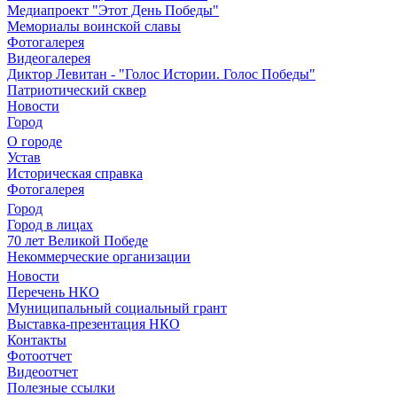
Медиапроект "Этот День Победы"
Мемориалы воинской славы
Фотогалерея
Видеогалерея
Диктор Левитан - "Голос Истории. Голос Победы"
Патриотический сквер
Новости
Город
О городе
Устав
Историческая справка
Фотогалерея
Город
Город в лицах
70 лет Великой Победе
Некоммерческие организации
Новости
Перечень НКО
Муниципальный социальный грант
Выставка-презентация НКО
Контакты
Фотоотчет
Видеоотчет
Полезные ссылки