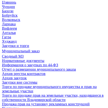
Цзянинь
Чунцин
Баоцзи
Бобруйск
Волковыск
Ларнака
Вифлеем
Анталья
Гагра
Худжанд
Закупки и торги
Муниципальный заказ
Сводный МЗ
Нормативные документы
Информация о закупках по 44-ФЗ
Отчет о размещении муниципального заказа
Архив реестра контрактов
Архив закупок
Закупки вне системы
Торги по продаже муниципального имущества и прав на
земельные участки
Торги по продаже прав на земельные участки, находящиеся в
собственности Владимирской области
Продажа прав на установку рекламных конструкций