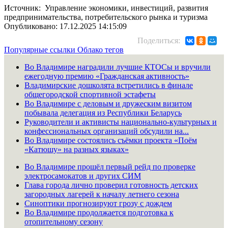
Источник: Управление экономики, инвестиций, развития
предпринимательства, потребительского рынка и туризма
Опубликовано: 17.12.2025 14:15:09
Поделиться:
Популярные ссылки
Облако тегов
Во Владимире наградили лучшие КТОСы и вручили
ежегодную премию «Гражданская активность»
Владимирские дошколята встретились в финале
общегородской спортивной эстафеты
Во Владимире с деловым и дружеским визитом
побывала делегация из Республики Беларусь
Руководители и активисты национально-культурных и
конфессиональных организаций обсудили на...
Во Владимире состоялись съёмки проекта «Поём
«Катюшу» на разных языках»
Во Владимире прошёл первый рейд по проверке
электросамокатов и других СИМ
Глава города лично проверил готовность детских
загородных лагерей к началу летнего сезона
Синоптики прогнозируют грозу с дождем
Во Владимире продолжается подготовка к
отопительному сезону