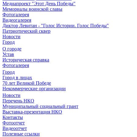
Медиапроект "Этот День Победы"
Мемориалы воинской славы
Фотогалерея
Видеогалерея
Диктор Левитан - "Голос Истории. Голос Победы"
Патриотический сквер
Новости
Город
О городе
Устав
Историческая справка
Фотогалерея
Город
Город в лицах
70 лет Великой Победе
Некоммерческие организации
Новости
Перечень НКО
Муниципальный социальный грант
Выставка-презентация НКО
Контакты
Фотоотчет
Видеоотчет
Полезные ссылки