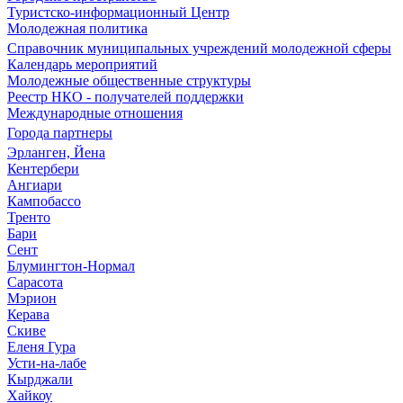
Туристско-информационный Центр
Молодежная политика
Справочник муниципальных учреждений молодежной сферы
Календарь мероприятий
Молодежные общественные структуры
Реестр НКО - получателей поддержки
Международные отношения
Города партнеры
Эрланген, Йена
Кентербери
Ангиари
Кампобассо
Тренто
Бари
Сент
Блумингтон-Нормал
Сарасота
Мэрион
Керава
Скиве
Еленя Гура
Усти-на-лабе
Кырджали
Хайкоу