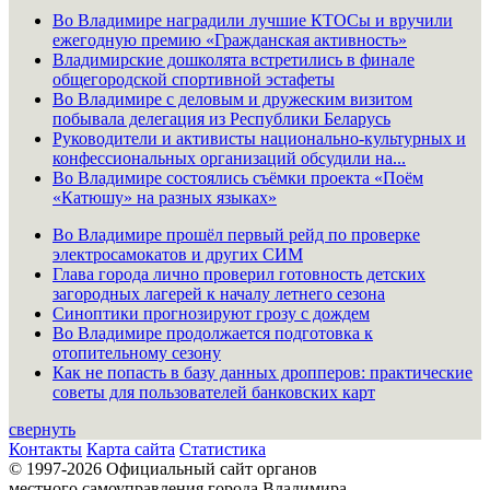
Во Владимире наградили лучшие КТОСы и вручили
ежегодную премию «Гражданская активность»
Владимирские дошколята встретились в финале
общегородской спортивной эстафеты
Во Владимире с деловым и дружеским визитом
побывала делегация из Республики Беларусь
Руководители и активисты национально-культурных и
конфессиональных организаций обсудили на...
Во Владимире состоялись съёмки проекта «Поём
«Катюшу» на разных языках»
Во Владимире прошёл первый рейд по проверке
электросамокатов и других СИМ
Глава города лично проверил готовность детских
загородных лагерей к началу летнего сезона
Синоптики прогнозируют грозу с дождем
Во Владимире продолжается подготовка к
отопительному сезону
Как не попасть в базу данных дропперов: практические
советы для пользователей банковских карт
свернуть
Контакты
Карта сайта
Статистика
© 1997-2026 Официальный сайт органов
местного самоуправления города Владимира