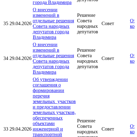
города Владимира
О внесении
изменений в
Решение
отдельные решения
Совета
От
35
29.04.2026
Совет
Совета народных
народных
ко
депутатов города
депутатов
Владимира
О внесении
изменений в
Решение
отдельные решения
Совета
От
34
29.04.2026
Совет
Совета народных
народных
ко
депутатов города
депутатов
Владимира
Об утверждении
соглашения о
формировании
перечня
земельных участков
и предоставлении
земельных участков,
обеспеченных
Решение
объектами
Совета
От
33
29.04.2026
инженерной и
Совет
народных
ко
транспортной