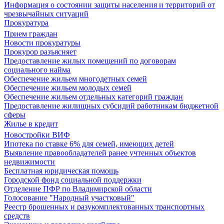
Информация о состоянии защиты населения и территорий от
чрезвычайных ситуаций
Прокуратура
Прием граждан
Новости прокуратуры
Прокурор разъясняет
Предоставление жилых помещений по договорам
социального найма
Обеспечение жильем многодетных семей
Обеспечение жильем молодых семей
Обеспечение жильем отдельных категорий граждан
Предоставление жилищных субсидий работникам бюджетной
сферы
Жилье в кредит
Новостройки ВИФ
Ипотека по ставке 6% для семей, имеющих детей
Выявление правообладателей ранее учтенных объектов
недвижимости
Бесплатная юридическая помощь
Городской фонд социальной поддержки
Отделение ПФР по Владимирской области
Голосование "Народный участковый"
Реестр брошенных и разукомплектованных транспортных
средств