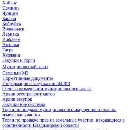
Хайкоу
Цзянинь
Чунцин
Баоцзи
Бобруйск
Волковыск
Ларнака
Вифлеем
Анталья
Гагра
Худжанд
Закупки и торги
Муниципальный заказ
Сводный МЗ
Нормативные документы
Информация о закупках по 44-ФЗ
Отчет о размещении муниципального заказа
Архив реестра контрактов
Архив закупок
Закупки вне системы
Торги по продаже муниципального имущества и прав на
земельные участки
Торги по продаже прав на земельные участки, находящиеся в
собственности Владимирской области