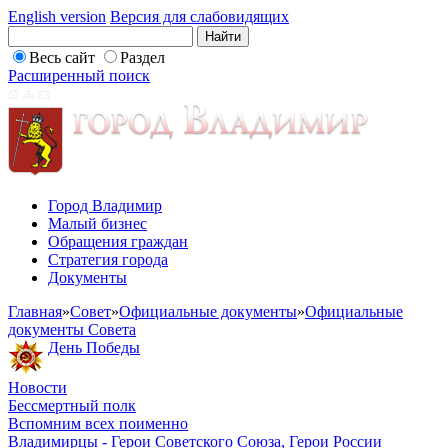
English version
Версия для слабовидящих
Весь сайт
Раздел
Расширенный поиск
Город Владимир
Малый бизнес
Обращения граждан
Стратегия города
Документы
Главная
»
Совет
»
Официальные документы
»
Официальные
документы Совета
День Победы
Новости
Бессмертный полк
Вспомним всех поименно
Владимирцы - Герои Советского Союза, Герои России