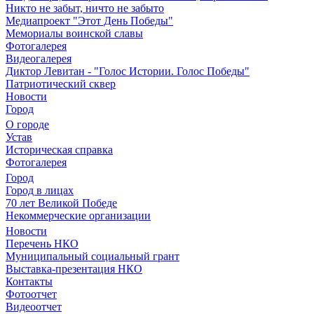
Никто не забыт, ничто не забыто
Медиапроект "Этот День Победы"
Мемориалы воинской славы
Фотогалерея
Видеогалерея
Диктор Левитан - "Голос Истории. Голос Победы"
Патриотический сквер
Новости
Город
О городе
Устав
Историческая справка
Фотогалерея
Город
Город в лицах
70 лет Великой Победе
Некоммерческие организации
Новости
Перечень НКО
Муниципальный социальный грант
Выставка-презентация НКО
Контакты
Фотоотчет
Видеоотчет