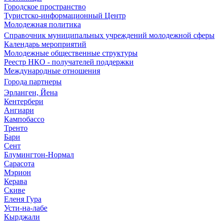
Городское пространство
Туристско-информационный Центр
Молодежная политика
Справочник муниципальных учреждений молодежной сферы
Календарь мероприятий
Молодежные общественные структуры
Реестр НКО - получателей поддержки
Международные отношения
Города партнеры
Эрланген, Йена
Кентербери
Ангиари
Кампобассо
Тренто
Бари
Сент
Блумингтон-Нормал
Сарасота
Мэрион
Керава
Скиве
Еленя Гура
Усти-на-лабе
Кырджали