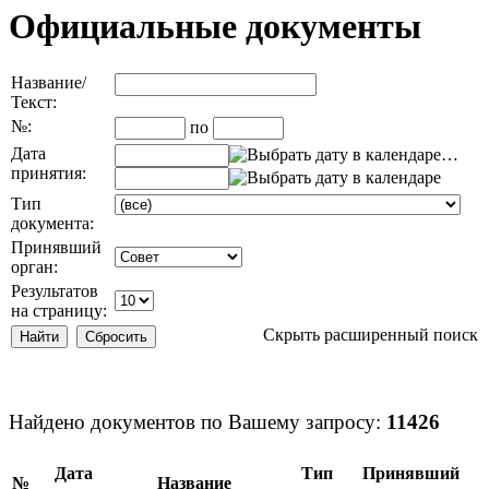
Официальные документы
Название/
Текст:
№:
по
Дата
…
принятия:
Тип
документа:
Принявший
орган:
Результатов
на страницу:
Скрыть расширенный поиск
Найдено документов по Вашему запросу:
11426
Дата
Тип
Принявший
№
Название