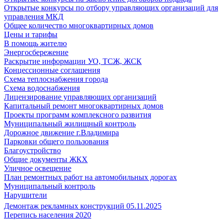
Открытые конкурсы по отбору управляющих организаций для
управления МКД
Общее количество многоквартирных домов
Цены и тарифы
В помощь жителю
Энергосбережение
Раскрытие информации УО, ТСЖ, ЖСК
Концессионные соглашения
Схема теплоснабжения города
Схема водоснабжения
Лицензирование управляющих организаций
Капитальный ремонт многоквартирных домов
Проекты программ комплексного развития
Муниципальный жилищный контроль
Дорожное движение г.Владимира
Парковки общего пользования
Благоустройство
Общие документы ЖКХ
Уличное освещение
План ремонтных работ на автомобильных дорогах
Муниципальный контроль
Нарушители
Демонтаж рекламных конструкций 05.11.2025
Перепись населения 2020