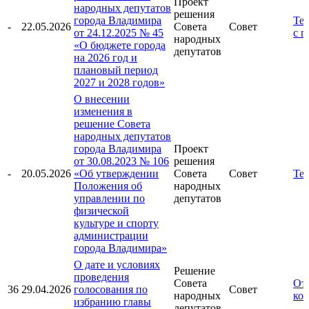
Проект
народных депутатов
решения
города Владимира
Тек
-
22.05.2026
Совета
Совет
от 24.12.2025 № 45
с 
народных
«О бюджете города
депутатов
на 2026 год и
плановый период
2027 и 2028 годов»
О внесении
изменения в
решение Совета
народных депутатов
города Владимира
Проект
от 30.08.2023 № 106
решения
-
20.05.2026
«Об утверждении
Совета
Совет
Тек
Положения об
народных
управлении по
депутатов
физической
культуре и спорту
администрации
города Владимира»
О дате и условиях
Решение
проведения
Совета
От
36
29.04.2026
голосования по
Совет
народных
ко
избранию главы
депутатов