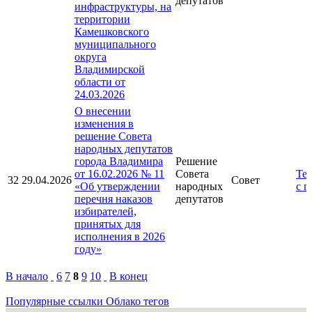
депутатов
инфраструктуры, на
территории
Камешковского
муниципального
округа
Владимирской
области от
24.03.2026
О внесении
изменения в
решение Совета
народных депутатов
города Владимира
Решение
от 16.02.2026 № 11
Совета
Тек
32
29.04.2026
Совет
«Об утверждении
народных
с 
перечня наказов
депутатов
избирателей,
принятых для
исполнения в 2026
году»
В начало
6
7
8
9
10
В конец
Популярные ссылки
Облако тегов