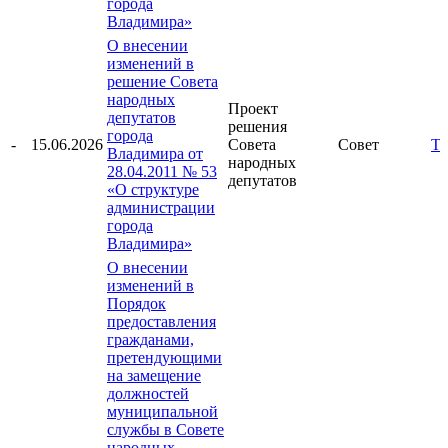
города
Владимира»
О внесении
изменений в
решение Совета
народных
Проект
депутатов
решения
города
-
15.06.2026
Совета
Совет
Те
Владимира от
народных
28.04.2011 № 53
депутатов
«О структуре
администрации
города
Владимира»
О внесении
изменений в
Порядок
предоставления
гражданами,
претендующими
на замещение
должностей
муниципальной
службы в Совете
народных