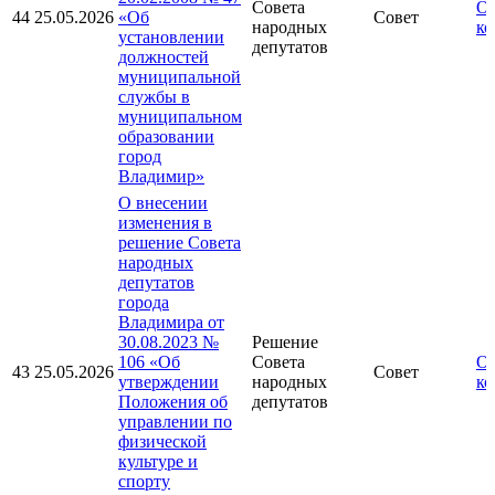
Совета
От
44
25.05.2026
«Об
Совет
народных
ко
установлении
депутатов
должностей
муниципальной
службы в
муниципальном
образовании
город
Владимир»
О внесении
изменения в
решение Совета
народных
депутатов
города
Владимира от
30.08.2023 №
Решение
106 «Об
Совета
От
43
25.05.2026
Совет
утверждении
народных
ко
Положения об
депутатов
управлении по
физической
культуре и
спорту