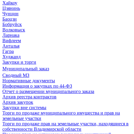
Хайкоу
Цзянинь
Чунцин
Баоцзи
Бобруйск
Волковыск
Ларнака
Вифлеем
Анталья
Гагра
Худжанд
Закупки и торги
Муниципальный заказ
Сводный МЗ
Нормативные документы
Информация о закупках по 44-ФЗ
Отчет о размещении муниципального заказа
Архив реестра контрактов
Архив закупок
Закупки вне системы
Торги по продаже муниципального имущества и прав на
земельные участки
Торги по продаже прав на земельные участки, находящиеся в
собственности Владимирской области