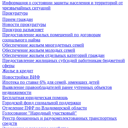
Информация о состоянии защиты населения и территорий от
чрезвычайных ситуаций
Прокуратура
Прием граждан
Новости прокуратуры
Прокурор разъясняет
Предоставление жилых помещений по договорам
социального найма
Обеспечение жильем многодетных семей
Обеспечение жильем молодых семей
Обеспечение жильем отдельных категорий граждан
Предоставление жилищных субсидий работникам бюджетной
сферы
Жилье в кредит
Новостройки ВИФ
Ипотека по ставке 6% для семей, имеющих детей
Выявление правообладателей ранее учтенных объектов
недвижимости
Бесплатная юридическая помощь
Городской фонд социальной поддержки
Отделение ПФР по Владимирской области
Голосование "Народный участковый"
Реестр брошенных и разукомплектованных транспортных
средств