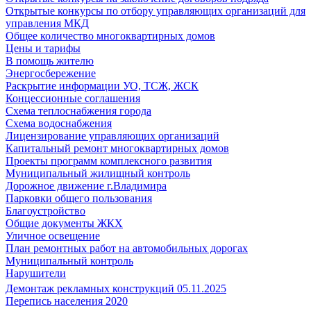
Открытые конкурсы по отбору управляющих организаций для
управления МКД
Общее количество многоквартирных домов
Цены и тарифы
В помощь жителю
Энергосбережение
Раскрытие информации УО, ТСЖ, ЖСК
Концессионные соглашения
Схема теплоснабжения города
Схема водоснабжения
Лицензирование управляющих организаций
Капитальный ремонт многоквартирных домов
Проекты программ комплексного развития
Муниципальный жилищный контроль
Дорожное движение г.Владимира
Парковки общего пользования
Благоустройство
Общие документы ЖКХ
Уличное освещение
План ремонтных работ на автомобильных дорогах
Муниципальный контроль
Нарушители
Демонтаж рекламных конструкций 05.11.2025
Перепись населения 2020