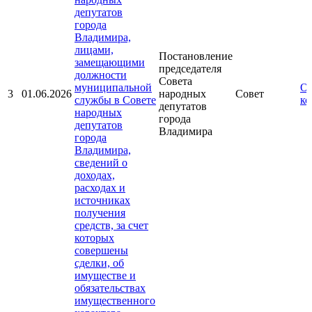
депутатов
города
Владимира,
лицами,
Постановление
замещающими
председателя
должности
Совета
муниципальной
От
3
01.06.2026
народных
Совет
службы в Совете
ко
депутатов
народных
города
депутатов
Владимира
города
Владимира,
сведений о
доходах,
расходах и
источниках
получения
средств, за счет
которых
совершены
сделки, об
имуществе и
обязательствах
имущественного