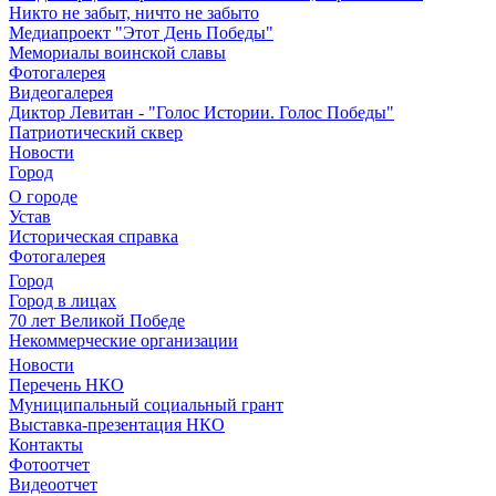
Никто не забыт, ничто не забыто
Медиапроект "Этот День Победы"
Мемориалы воинской славы
Фотогалерея
Видеогалерея
Диктор Левитан - "Голос Истории. Голос Победы"
Патриотический сквер
Новости
Город
О городе
Устав
Историческая справка
Фотогалерея
Город
Город в лицах
70 лет Великой Победе
Некоммерческие организации
Новости
Перечень НКО
Муниципальный социальный грант
Выставка-презентация НКО
Контакты
Фотоотчет
Видеоотчет