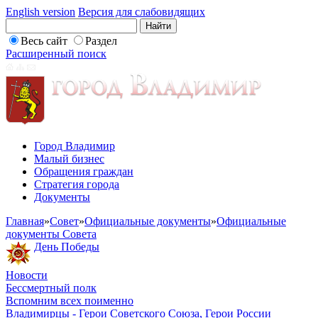
English version
Версия для слабовидящих
Весь сайт
Раздел
Расширенный поиск
Город Владимир
Малый бизнес
Обращения граждан
Стратегия города
Документы
Главная
»
Совет
»
Официальные документы
»
Официальные
документы Совета
День Победы
Новости
Бессмертный полк
Вспомним всех поименно
Владимирцы - Герои Советского Союза, Герои России