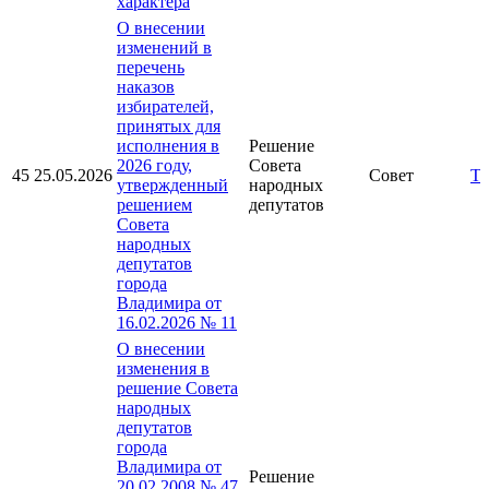
характера
О внесении
изменений в
перечень
наказов
избирателей,
принятых для
исполнения в
Решение
2026 году,
Совета
45
25.05.2026
Совет
Те
утвержденный
народных
решением
депутатов
Совета
народных
депутатов
города
Владимира от
16.02.2026 № 11
О внесении
изменения в
решение Совета
народных
депутатов
города
Владимира от
Решение
20.02.2008 № 47