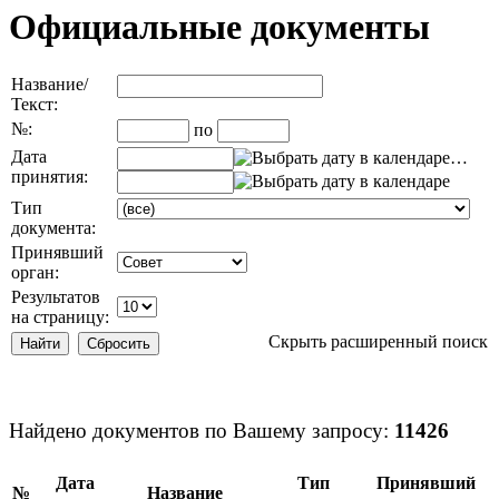
Официальные документы
Название/
Текст:
№:
по
Дата
…
принятия:
Тип
документа:
Принявший
орган:
Результатов
на страницу:
Скрыть расширенный поиск
Найдено документов по Вашему запросу:
11426
Дата
Тип
Принявший
№
Название