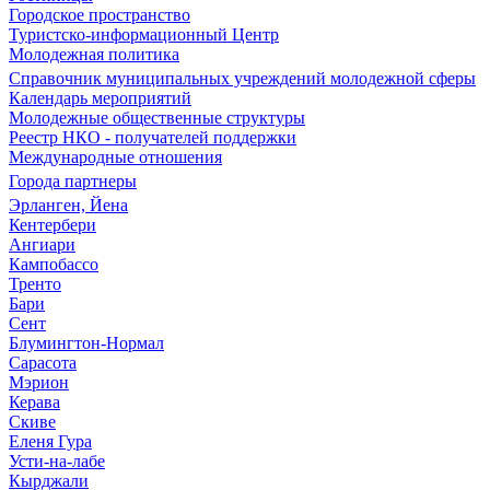
Городское пространство
Туристско-информационный Центр
Молодежная политика
Справочник муниципальных учреждений молодежной сферы
Календарь мероприятий
Молодежные общественные структуры
Реестр НКО - получателей поддержки
Международные отношения
Города партнеры
Эрланген, Йена
Кентербери
Ангиари
Кампобассо
Тренто
Бари
Сент
Блумингтон-Нормал
Сарасота
Мэрион
Керава
Скиве
Еленя Гура
Усти-на-лабе
Кырджали