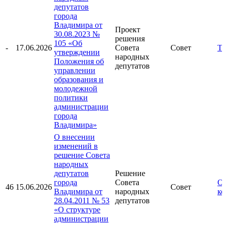
депутатов
города
Владимира от
Проект
30.08.2023 №
решения
105 «Об
-
17.06.2026
Совета
Совет
Те
утверждении
народных
Положения об
депутатов
управлении
образования и
молодежной
политики
администрации
города
Владимира»
О внесении
изменений в
решение Совета
народных
депутатов
Решение
города
Совета
От
46
15.06.2026
Совет
Владимира от
народных
ко
28.04.2011 № 53
депутатов
«О структуре
администрации