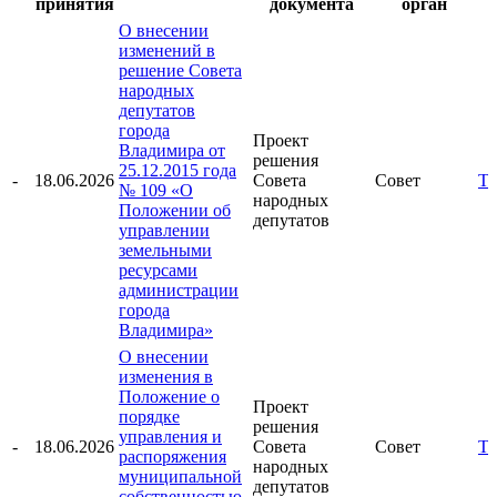
принятия
документа
орган
О внесении
изменений в
решение Совета
народных
депутатов
города
Проект
Владимира от
решения
25.12.2015 года
-
18.06.2026
Совета
Совет
Те
№ 109 «О
народных
Положении об
депутатов
управлении
земельными
ресурсами
администрации
города
Владимира»
О внесении
изменения в
Положение о
Проект
порядке
решения
управления и
-
18.06.2026
Совета
Совет
Те
распоряжения
народных
муниципальной
депутатов
собственностью