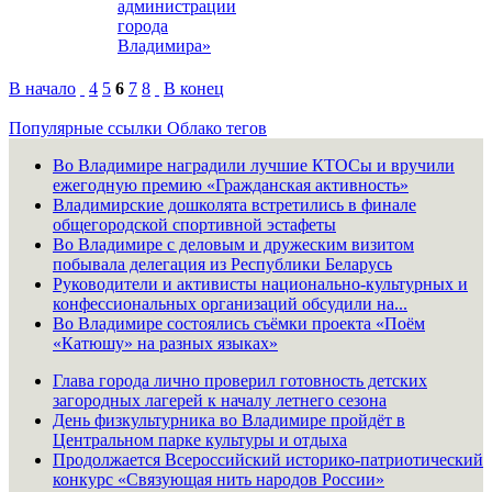
администрации
города
Владимира»
В начало
4
5
6
7
8
В конец
Популярные ссылки
Облако тегов
Во Владимире наградили лучшие КТОСы и вручили
ежегодную премию «Гражданская активность»
Владимирские дошколята встретились в финале
общегородской спортивной эстафеты
Во Владимире с деловым и дружеским визитом
побывала делегация из Республики Беларусь
Руководители и активисты национально-культурных и
конфессиональных организаций обсудили на...
Во Владимире состоялись съёмки проекта «Поём
«Катюшу» на разных языках»
Глава города лично проверил готовность детских
загородных лагерей к началу летнего сезона
День физкультурника во Владимире пройдёт в
Центральном парке культуры и отдыха
Продолжается Всероссийский историко-патриотический
конкурс «Связующая нить народов России»