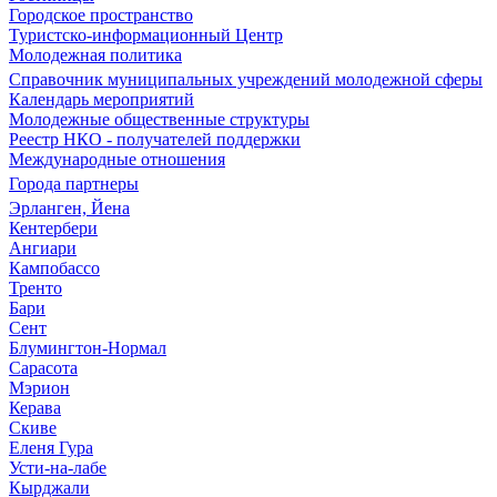
Городское пространство
Туристско-информационный Центр
Молодежная политика
Справочник муниципальных учреждений молодежной сферы
Календарь мероприятий
Молодежные общественные структуры
Реестр НКО - получателей поддержки
Международные отношения
Города партнеры
Эрланген, Йена
Кентербери
Ангиари
Кампобассо
Тренто
Бари
Сент
Блумингтон-Нормал
Сарасота
Мэрион
Керава
Скиве
Еленя Гура
Усти-на-лабе
Кырджали