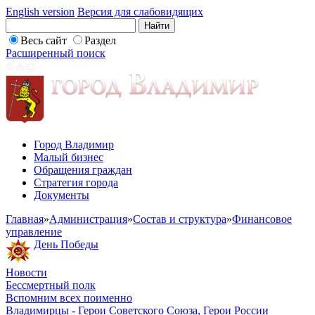
English version
Версия для слабовидящих
Весь сайт
Раздел
Расширенный поиск
Город Владимир
Малый бизнес
Обращения граждан
Стратегия города
Документы
Главная
»
Администрация
»
Состав и структура
»
Финансовое
управление
День Победы
Новости
Бессмертный полк
Вспомним всех поименно
Владимирцы - Герои Советского Союза, Герои России