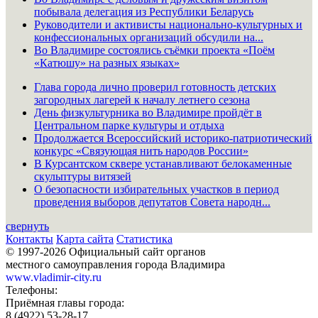
побывала делегация из Республики Беларусь
Руководители и активисты национально-культурных и
конфессиональных организаций обсудили на...
Во Владимире состоялись съёмки проекта «Поём
«Катюшу» на разных языках»
Глава города лично проверил готовность детских
загородных лагерей к началу летнего сезона
День физкультурника во Владимире пройдёт в
Центральном парке культуры и отдыха
Продолжается Всероссийский историко-патриотический
конкурс «Связующая нить народов России»
В Курсантском сквере устанавливают белокаменные
скульптуры витязей
О безопасности избирательных участков в период
проведения выборов депутатов Совета народн...
свернуть
Контакты
Карта сайта
Статистика
© 1997-2026 Официальный сайт органов
местного самоуправления города Владимира
www.vladimir-city.ru
Телефоны:
Приёмная главы города:
8 (4922) 53-28-17