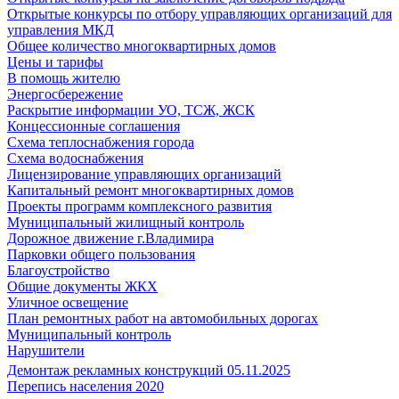
Открытые конкурсы по отбору управляющих организаций для
управления МКД
Общее количество многоквартирных домов
Цены и тарифы
В помощь жителю
Энергосбережение
Раскрытие информации УО, ТСЖ, ЖСК
Концессионные соглашения
Схема теплоснабжения города
Схема водоснабжения
Лицензирование управляющих организаций
Капитальный ремонт многоквартирных домов
Проекты программ комплексного развития
Муниципальный жилищный контроль
Дорожное движение г.Владимира
Парковки общего пользования
Благоустройство
Общие документы ЖКХ
Уличное освещение
План ремонтных работ на автомобильных дорогах
Муниципальный контроль
Нарушители
Демонтаж рекламных конструкций 05.11.2025
Перепись населения 2020