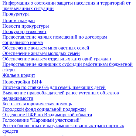
Информация о состоянии защиты населения и территорий от
чрезвычайных ситуаций
Прокуратура
Прием граждан
Новости прокуратуры
Прокурор разъясняет
Предоставление жилых помещений по договорам
социального найма
Обеспечение жильем многодетных семей
Обеспечение жильем молодых семей
Обеспечение жильем отдельных категорий граждан
Предоставление жилищных субсидий работникам бюджетной
сферы
Жилье в кредит
Новостройки ВИФ
Ипотека по ставке 6% для семей, имеющих детей
Выявление правообладателей ранее учтенных объектов
недвижимости
Бесплатная юридическая помощь
Городской фонд социальной поддержки
Отделение ПФР по Владимирской области
Голосование "Народный участковый"
Реестр брошенных и разукомплектованных транспортных
средств