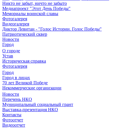
Никто не забыт, ничто не забыто
Медиапроект "Этот День Победы"
Мемориалы воинской славы
Фотогалерея
Видеогалерея
Диктор Левитан - "Голос Истории. Голос Победы"
Патриотический сквер
Новости
Город
О городе
Устав
Историческая справка
Фотогалерея
Город
Город в лицах
70 лет Великой Победе
Некоммерческие организации
Новости
Перечень НКО
Муниципальный социальный грант
Выставка-презентация НКО
Контакты
Фотоотчет
Видеоотчет