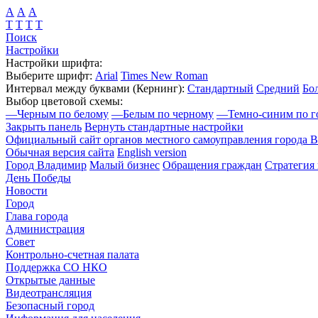
А
А
А
Т
Т
Т
Т
Поиск
Настройки
Настройки шрифта:
Выберите шрифт:
Arial
Times New Roman
Интервал между буквами
(Кернинг)
:
Стандартный
Средний
Бо
Выбор цветовой схемы:
—
Черным по белому
—
Белым по черному
—
Темно-синим по г
Закрыть панель
Вернуть стандартные настройки
Официальный сайт органов местного самоуправления города 
Обычная версия сайта
English version
Город Владимир
Малый бизнес
Обращения граждан
Стратегия 
День Победы
Новости
Город
Глава города
Администрация
Совет
Контрольно-счетная палата
Поддержка СО НКО
Открытые данные
Видеотрансляция
Безопасный город