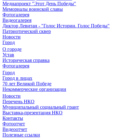
Медиапроект "Этот День Победы"
Мемориалы воинской славы
Фотогалерея
Видеогалерея
Диктор Левитан - "Голос Истории. Голос Победы"
Патриотический сквер
Новости
Город
О городе
Устав
Историческая справка
Фотогалерея
Город
Город в лицах
70 лет Великой Победе
Некоммерческие организации
Новости
Перечень НКО
Муниципальный социальный грант
Выставка-презентация НКО
Контакты
Фотоотчет
Видеоотчет
Полезные ссылки