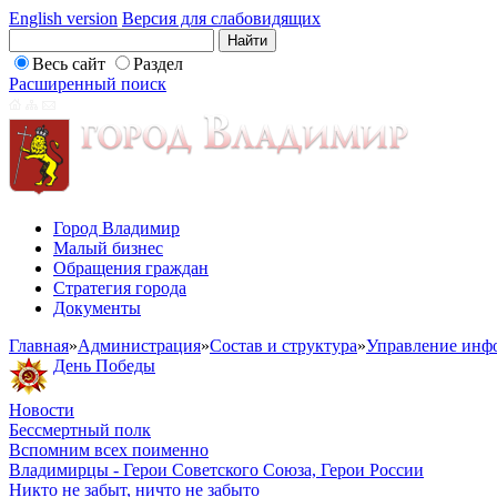
English version
Версия для слабовидящих
Весь сайт
Раздел
Расширенный поиск
Город Владимир
Малый бизнес
Обращения граждан
Стратегия города
Документы
Главная
»
Администрация
»
Состав и структура
»
Управление инфо
День Победы
Новости
Бессмертный полк
Вспомним всех поименно
Владимирцы - Герои Советского Союза, Герои России
Никто не забыт, ничто не забыто