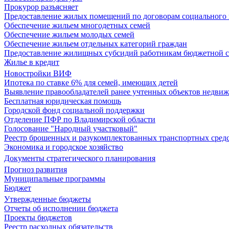
Прокурор разъясняет
Предоставление жилых помещений по договорам социального
Обеспечение жильем многодетных семей
Обеспечение жильем молодых семей
Обеспечение жильем отдельных категорий граждан
Предоставление жилищных субсидий работникам бюджетной 
Жилье в кредит
Новостройки ВИФ
Ипотека по ставке 6% для семей, имеющих детей
Выявление правообладателей ранее учтенных объектов недви
Бесплатная юридическая помощь
Городской фонд социальной поддержки
Отделение ПФР по Владимирской области
Голосование "Народный участковый"
Реестр брошенных и разукомплектованных транспортных сред
Экономика и городское хозяйство
Документы стратегического планирования
Прогноз развития
Муниципальные программы
Бюджет
Утвержденные бюджеты
Отчеты об исполнении бюджета
Проекты бюджетов
Реестр расходных обязательств