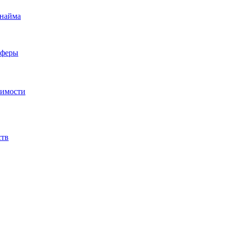
 найма
сферы
жимости
ств