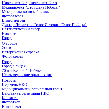
Никто не забыт, ничто не забыто
Медиапроект "Этот День Победы"
Мемориалы воинской славы
Фотогалерея
Видеогалерея
Диктор Левитан - "Голос Истории. Голос Победы"
Патриотический сквер
Новости
Город
О городе
Устав
Историческая справка
Фотогалерея
Город
Город в лицах
70 лет Великой Победе
Некоммерческие организации
Новости
Перечень НКО
Муниципальный социальный грант
Выставка-презентация НКО
Контакты
Фотоотчет
Видеоотчет