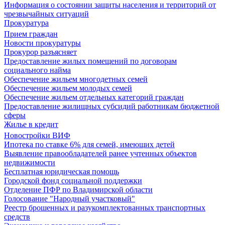
Информация о состоянии защиты населения и территорий от
чрезвычайных ситуаций
Прокуратура
Прием граждан
Новости прокуратуры
Прокурор разъясняет
Предоставление жилых помещений по договорам
социального найма
Обеспечение жильем многодетных семей
Обеспечение жильем молодых семей
Обеспечение жильем отдельных категорий граждан
Предоставление жилищных субсидий работникам бюджетной
сферы
Жилье в кредит
Новостройки ВИФ
Ипотека по ставке 6% для семей, имеющих детей
Выявление правообладателей ранее учтенных объектов
недвижимости
Бесплатная юридическая помощь
Городской фонд социальной поддержки
Отделение ПФР по Владимирской области
Голосование "Народный участковый"
Реестр брошенных и разукомплектованных транспортных
средств