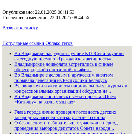
Опубликовано: 22.01.2025 08:41:53
Последнее изменение: 22.01.2025 08:44:56
Возврат к списку
Популярные ссылки
Облако тегов
Во Владимире наградили лучшие КТОСы и вручили
ежегодную премию «Гражданская активность»
Владимирские дошколята встретились в финале
общегородской спортивной эстафеты
Во Владимире с деловым и дружеским визитом
побывала делегация из Республики Беларусь
Руководители и активисты национально-культурных и
конфессиональных организаций обсудили на...
Во Владимире состоялись съёмки проекта «Поём
«Катюшу» на разных языках»
Глава города лично проверил готовность детских
загородных лагерей к началу летнего сезона
О безопасности избирательных участков в период
проведения выборов депутатов Совета народн...
На городском торжественном мероприятии в честь Дня