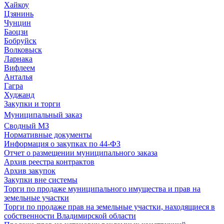
Хайкоу
Цзянинь
Чунцин
Баоцзи
Бобруйск
Волковыск
Ларнака
Вифлеем
Анталья
Гагра
Худжанд
Закупки и торги
Муниципальный заказ
Сводный МЗ
Нормативные документы
Информация о закупках по 44-ФЗ
Отчет о размещении муниципального заказа
Архив реестра контрактов
Архив закупок
Закупки вне системы
Торги по продаже муниципального имущества и прав на
земельные участки
Торги по продаже прав на земельные участки, находящиеся в
собственности Владимирской области