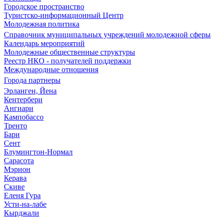
Городское пространство
Туристско-информационный Центр
Молодежная политика
Справочник муниципальных учреждений молодежной сферы
Календарь мероприятий
Молодежные общественные структуры
Реестр НКО - получателей поддержки
Международные отношения
Города партнеры
Эрланген, Йена
Кентербери
Ангиари
Кампобассо
Тренто
Бари
Сент
Блумингтон-Нормал
Сарасота
Мэрион
Керава
Скиве
Еленя Гура
Усти-на-лабе
Кырджали