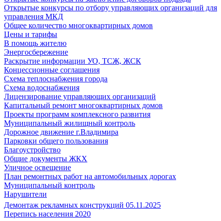
Открытые конкурсы по отбору управляющих организаций для
управления МКД
Общее количество многоквартирных домов
Цены и тарифы
В помощь жителю
Энергосбережение
Раскрытие информации УО, ТСЖ, ЖСК
Концессионные соглашения
Схема теплоснабжения города
Схема водоснабжения
Лицензирование управляющих организаций
Капитальный ремонт многоквартирных домов
Проекты программ комплексного развития
Муниципальный жилищный контроль
Дорожное движение г.Владимира
Парковки общего пользования
Благоустройство
Общие документы ЖКХ
Уличное освещение
План ремонтных работ на автомобильных дорогах
Муниципальный контроль
Нарушители
Демонтаж рекламных конструкций 05.11.2025
Перепись населения 2020