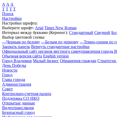
А
А
А
Т
Т
Т
Т
Поиск
Настройки
Настройки шрифта:
Выберите шрифт:
Arial
Times New Roman
Интервал между буквами
(Кернинг)
:
Стандартный
Средний
Бо
Выбор цветовой схемы:
—
Черным по белому
—
Белым по черному
—
Темно-синим по г
Закрыть панель
Вернуть стандартные настройки
Официальный сайт органов местного самоуправления города 
Обычная версия сайта
English version
Город Владимир
Малый бизнес
Обращения граждан
Стратегия 
День Победы
Новости
Город
Глава города
Администрация
Совет
Контрольно-счетная палата
Поддержка СО НКО
Открытые данные
Видеотрансляция
Безопасный город