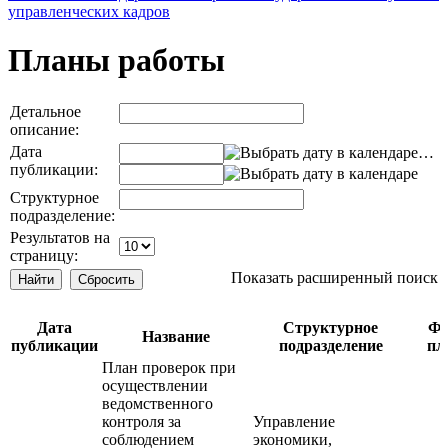
управленческих кадров
Планы работы
Детальное
описание:
Дата
…
публикации:
Структурное
подразделение:
Результатов на
страницу:
Показать расширенный поиск
Дата
Структурное
Фа
Название
публикации
подразделение
пл
План проверок при
осуществлении
ведомственного
контроля за
Управление
соблюдением
экономики,