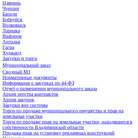
Цзянинь
Чунцин
Баоцзи
Бобруйск
Волковыск
Ларнака
Вифлеем
Анталья
Гагра
Худжанд
Закупки и торги
Муниципальный заказ
Сводный МЗ
Нормативные документы
Информация о закупках по 44-ФЗ
Отчет о размещении муниципального заказа
Архив реестра контрактов
Архив закупок
Закупки вне системы
Торги по продаже муниципального имущества и прав на
земельные участки
Торги по продаже прав на земельные участки, находящиеся в
собственности Владимирской области
Продажа прав на установку рекламных конструкций