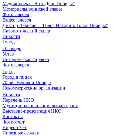
Медиапроект "Этот День Победы"
Мемориалы воинской славы
Фотогалерея
Видеогалерея
Диктор Левитан - "Голос Истории. Голос Победы"
Патриотический сквер
Новости
Город
О городе
Устав
Историческая справка
Фотогалерея
Город
Город в лицах
70 лет Великой Победе
Некоммерческие организации
Новости
Перечень НКО
Муниципальный социальный грант
Выставка-презентация НКО
Контакты
Фотоотчет
Видеоотчет
Полезные ссылки