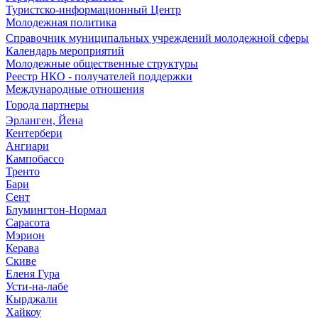
Туристско-информационный Центр
Молодежная политика
Справочник муниципальных учреждений молодежной сферы
Календарь мероприятий
Молодежные общественные структуры
Реестр НКО - получателей поддержки
Международные отношения
Города партнеры
Эрланген, Йена
Кентербери
Ангиари
Кампобассо
Тренто
Бари
Сент
Блумингтон-Нормал
Сарасота
Мэрион
Керава
Скиве
Еленя Гура
Усти-на-лабе
Кырджали
Хайкоу