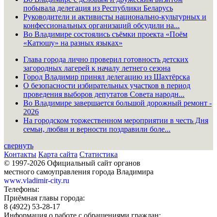
побывала делегация из Республики Беларусь
Руководители и активисты национально-культурных и
конфессиональных организаций обсудили на...
Во Владимире состоялись съёмки проекта «Поём
«Катюшу» на разных языках»
Глава города лично проверил готовность детских
загородных лагерей к началу летнего сезона
Город Владимир принял делегацию из Шахтёрска
О безопасности избирательных участков в период
проведения выборов депутатов Совета народн...
Во Владимире завершается большой дорожный ремонт -
2026
На городском торжественном мероприятии в честь Дня
семьи, любви и верности поздравили боле...
свернуть
Контакты
Карта сайта
Статистика
© 1997-2026 Официальный сайт органов
местного самоуправления города Владимира
www.vladimir-city.ru
Телефоны:
Приёмная главы города:
8 (4922) 53-28-17
Информация о работе с обращениями граждан: