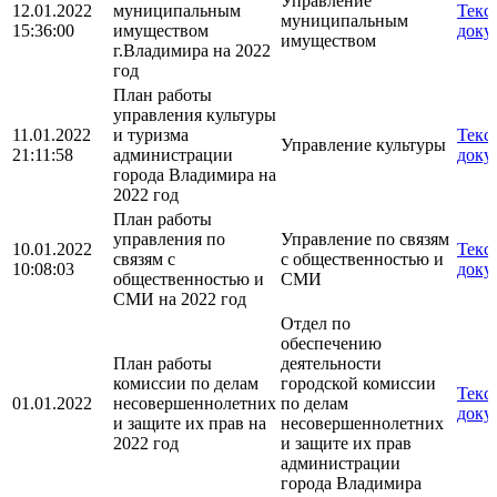
Управление
12.01.2022
муниципальным
Текс
муниципальным
15:36:00
имуществом
доку
имуществом
г.Владимира на 2022
год
План работы
управления культуры
11.01.2022
и туризма
Текс
Управление культуры
21:11:58
администрации
доку
города Владимира на
2022 год
План работы
управления по
Управление по связям
10.01.2022
Текс
связям с
с общественностью и
10:08:03
доку
общественностью и
СМИ
СМИ на 2022 год
Отдел по
обеспечению
План работы
деятельности
комиссии по делам
городской комиссии
Текс
01.01.2022
несовершеннолетних
по делам
доку
и защите их прав на
несовершеннолетних
2022 год
и защите их прав
администрации
города Владимира