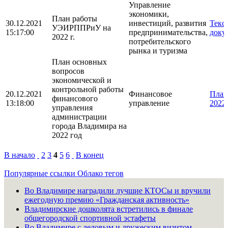
Управление
экономики,
План работы
30.12.2021
инвестиций, развития
Текс
УЭИРППРиУ на
15:17:00
предпринимательства,
доку
2022 г.
потребительского
рынка и туризма
План основных
вопросов
экономической и
контрольной работы
20.12.2021
Финансовое
План
финансового
13:18:00
управление
2022
управления
администрации
города Владимира на
2022 год
В начало
2
3
4
5
6
В конец
Популярные ссылки
Облако тегов
Во Владимире наградили лучшие КТОСы и вручили
ежегодную премию «Гражданская активность»
Владимирские дошколята встретились в финале
общегородской спортивной эстафеты
Во Владимире с деловым и дружеским визитом