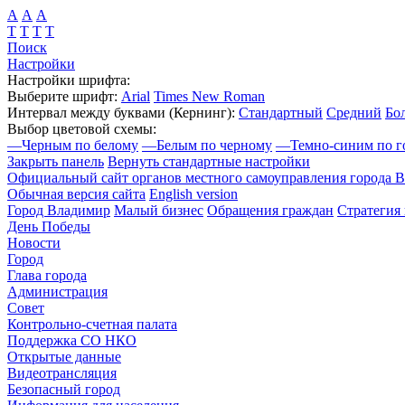
А
А
А
Т
Т
Т
Т
Поиск
Настройки
Настройки шрифта:
Выберите шрифт:
Arial
Times New Roman
Интервал между буквами
(Кернинг)
:
Стандартный
Средний
Бо
Выбор цветовой схемы:
—
Черным по белому
—
Белым по черному
—
Темно-синим по г
Закрыть панель
Вернуть стандартные настройки
Официальный сайт органов местного самоуправления города 
Обычная версия сайта
English version
Город Владимир
Малый бизнес
Обращения граждан
Стратегия 
День Победы
Новости
Город
Глава города
Администрация
Совет
Контрольно-счетная палата
Поддержка СО НКО
Открытые данные
Видеотрансляция
Безопасный город