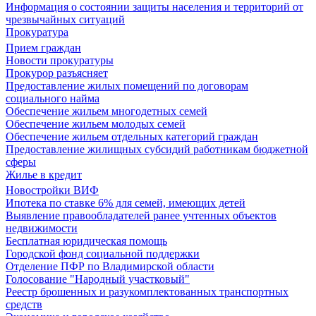
Информация о состоянии защиты населения и территорий от
чрезвычайных ситуаций
Прокуратура
Прием граждан
Новости прокуратуры
Прокурор разъясняет
Предоставление жилых помещений по договорам
социального найма
Обеспечение жильем многодетных семей
Обеспечение жильем молодых семей
Обеспечение жильем отдельных категорий граждан
Предоставление жилищных субсидий работникам бюджетной
сферы
Жилье в кредит
Новостройки ВИФ
Ипотека по ставке 6% для семей, имеющих детей
Выявление правообладателей ранее учтенных объектов
недвижимости
Бесплатная юридическая помощь
Городской фонд социальной поддержки
Отделение ПФР по Владимирской области
Голосование "Народный участковый"
Реестр брошенных и разукомплектованных транспортных
средств