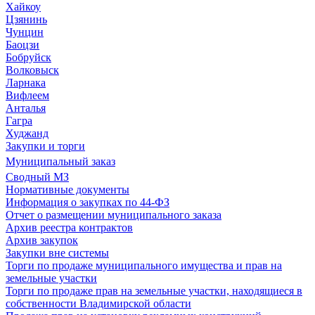
Хайкоу
Цзянинь
Чунцин
Баоцзи
Бобруйск
Волковыск
Ларнака
Вифлеем
Анталья
Гагра
Худжанд
Закупки и торги
Муниципальный заказ
Сводный МЗ
Нормативные документы
Информация о закупках по 44-ФЗ
Отчет о размещении муниципального заказа
Архив реестра контрактов
Архив закупок
Закупки вне системы
Торги по продаже муниципального имущества и прав на
земельные участки
Торги по продаже прав на земельные участки, находящиеся в
собственности Владимирской области