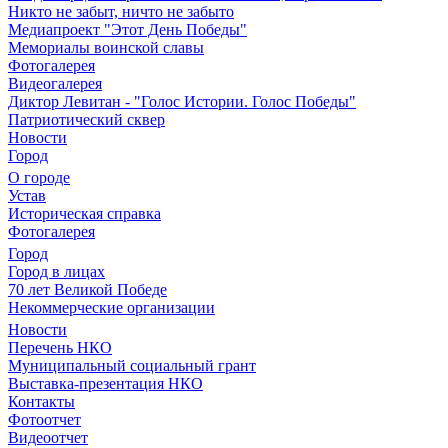
Никто не забыт, ничто не забыто
Медиапроект "Этот День Победы"
Мемориалы воинской славы
Фотогалерея
Видеогалерея
Диктор Левитан - "Голос Истории. Голос Победы"
Патриотический сквер
Новости
Город
О городе
Устав
Историческая справка
Фотогалерея
Город
Город в лицах
70 лет Великой Победе
Некоммерческие организации
Новости
Перечень НКО
Муниципальный социальный грант
Выставка-презентация НКО
Контакты
Фотоотчет
Видеоотчет