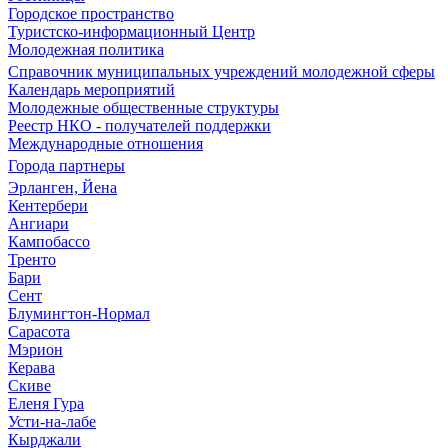
Городское пространство
Туристско-информационный Центр
Молодежная политика
Справочник муниципальных учреждений молодежной сферы
Календарь мероприятий
Молодежные общественные структуры
Реестр НКО - получателей поддержки
Международные отношения
Города партнеры
Эрланген, Йена
Кентербери
Ангиари
Кампобассо
Тренто
Бари
Сент
Блумингтон-Нормал
Сарасота
Мэрион
Керава
Скиве
Еленя Гура
Усти-на-лабе
Кырджали