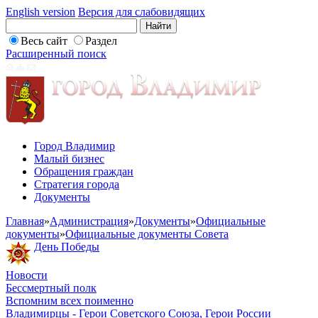
English version
Версия для слабовидящих
Весь сайт
Раздел
Расширенный поиск
Город Владимир
Малый бизнес
Обращения граждан
Стратегия города
Документы
Главная
»
Администрация
»
Документы
»
Официальные
документы
»
Официальные документы Совета
День Победы
Новости
Бессмертный полк
Вспомним всех поименно
Владимирцы - Герои Советского Союза, Герои России