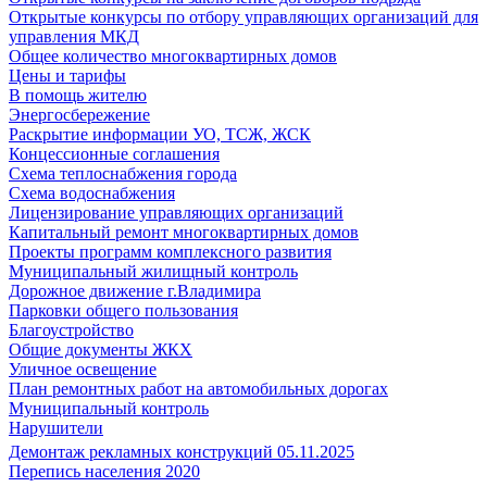
Открытые конкурсы по отбору управляющих организаций для
управления МКД
Общее количество многоквартирных домов
Цены и тарифы
В помощь жителю
Энергосбережение
Раскрытие информации УО, ТСЖ, ЖСК
Концессионные соглашения
Схема теплоснабжения города
Схема водоснабжения
Лицензирование управляющих организаций
Капитальный ремонт многоквартирных домов
Проекты программ комплексного развития
Муниципальный жилищный контроль
Дорожное движение г.Владимира
Парковки общего пользования
Благоустройство
Общие документы ЖКХ
Уличное освещение
План ремонтных работ на автомобильных дорогах
Муниципальный контроль
Нарушители
Демонтаж рекламных конструкций 05.11.2025
Перепись населения 2020