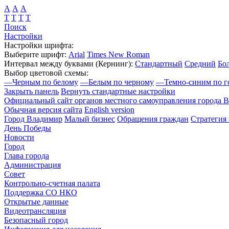
А
А
А
Т
Т
Т
Т
Поиск
Настройки
Настройки шрифта:
Выберите шрифт:
Arial
Times New Roman
Интервал между буквами
(Кернинг)
:
Стандартный
Средний
Бо
Выбор цветовой схемы:
—
Черным по белому
—
Белым по черному
—
Темно-синим по г
Закрыть панель
Вернуть стандартные настройки
Официальный сайт органов местного самоуправления города 
Обычная версия сайта
English version
Город Владимир
Малый бизнес
Обращения граждан
Стратегия 
День Победы
Новости
Город
Глава города
Администрация
Совет
Контрольно-счетная палата
Поддержка СО НКО
Открытые данные
Видеотрансляция
Безопасный город