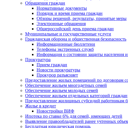
Обращения граждан
Нормативные документы
Порядок и время приема граждан
Обзоры решений, результаты, принятые меры
Электронные обращения
Общероссийский день приема граждан
Муниципальные и государственные услуги
Гражданская оборона и общественная безопасность
Информационные бюллетени
Телефоны экстренных служб
Информация о состоянии защиты населения и
Прокуратура
Прием граждан
Новости прокуратуры
Прокурор разъясняет
Предоставление жилых помещений по договорам с
Обеспечение жильем многодетных семей
Обеспечение жильем молодых семей
Обеспечение жильем отдельных категорий граждан
Предоставление жилищных субсидий работникам 
Жилье в кредит
Новостройки ВИФ
Ипотека по ставке 6% для семей, имеющих детей
Выявление правообладателей ранее учтенных объе
Бесплатная юридическая помощь