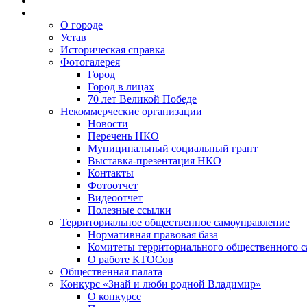
О городе
Устав
Историческая справка
Фотогалерея
Город
Город в лицах
70 лет Великой Победе
Некоммерческие организации
Новости
Перечень НКО
Муниципальный социальный грант
Выставка-презентация НКО
Контакты
Фотоотчет
Видеоотчет
Полезные ссылки
Территориальное общественное самоуправление
Нормативная правовая база
Комитеты территориального общественного 
О работе КТОСов
Общественная палата
Конкурс «Знай и люби родной Владимир»
О конкурсе