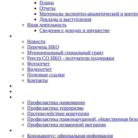
Планы
Отчеты
Материалы экспертно-аналитической и контр
Доклады и выступления
Иная деятельность
Сведения о доходах и имуществе
Новости
Перечень НКО
Муниципальный социальный грант
Реестр СО НКО - получатели поддержки
Фотоотчет
Видеоотчет
Полезные ссылки
Контакты
Профилактика наркомании
Профилактика терроризма
Противодействие коррупции
Профилактика правонарушений, общественная безо
Профилактика незаконной миграции
Коронавирус: официальная информация