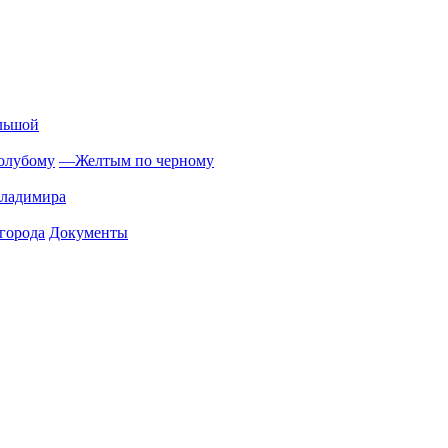
льшой
олубому
—
Желтым по черному
Владимира
города
Документы