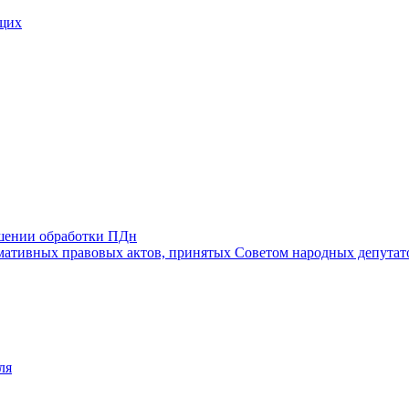
щих
ошении обработки ПДн
ативных правовых актов, принятых Советом народных депутат
ля