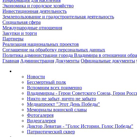
Информация для населения
Экономика и городское хозяйство
Инвестиционная деятельность
Землепользование и градостроительная деятельность
Социальная сфера
Международные отношения
Закупки и торги
Партнеры
Реализация национальных проектов
Соглашение на обработку персональных данных
Политика администрации города Владимира в отношении обр
Главная
Администрация
Документы
Официальные документы
Новости
Бессмертный полк
Вспомним всех поименно
Владимирцы - Герои Советского Союза, Герои Росс
Никто не забыт, ничто не забыто
Медиапроект "Этот День Победы"
Мемориалы воинской славы
Фотогалерея
Видеогалерея
Диктор Левитан - "Голос Истории. Голос Победы"
Патриотический сквер