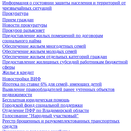
Информация о состоянии защиты населения и территорий от
чрезвычайных ситуаций
Прокуратура
Прием граждан
Новости прокуратуры
Прокурор разъясняет
Предоставление жилых помещений по договорам
социального найма
Обеспечение жильем многодетных семей
Обеспечение жильем молодых семей
Обеспечение жильем отдельных категорий граждан
Предоставление жилищных субсидий работникам бюджетной
сферы
Жилье в кредит
Новостройки ВИФ
Ипотека по ставке 6% для семей, имеющих детей
Выявление правообладателей ранее учтенных объектов
недвижимости
Бесплатная юридическая помощь
Городской фонд социальной поддержки
Отделение ПФР по Владимирской области
Голосование "Народный участковый"
Реестр брошенных и разукомплектованных транспортных
средств