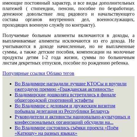
имеющие постоянный характер, и все виды дополнительных
платежей ( стипендии, пенсии, пособие по безработице,
денежное довольствие лиц рядового и начальствующего
состава органов внутренних дел, военнослужащих,
проходящих военную службу по контракту).
Получаемые больным алименты включаются в доходы, а
выплачиваемые алименты исключаются из его дохода. Не
учитываются в доходе начисленные, но не выплаченные
суммы, а также детские пособия, компенсации на молочные
продукты детям 1-2 года жизни, суммы по больничным
листам декретных отпусков, пособие по рождению ребенка.
Популярные ссылки
Облако тегов
Во Владимире наградили лучшие КТОСы и вручили
ежегодную премию «Гражданская активность»
Владимирские дошколята встретились в финале
общегородской спортивной эстафеты
Во Владимире с деловым и дружеским визитом
побывала делегация из Республики Беларусь
Руководители и активисты национально-культурных и
конфессиональных организаций обсудили на...
Во Владимире состоялись съёмки проекта «Поём
«Катюшу» на разных языках»