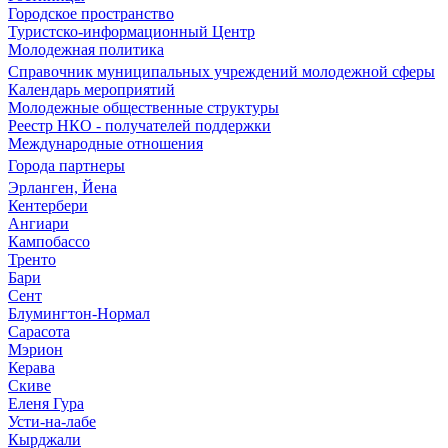
Городское пространство
Туристско-информационный Центр
Молодежная политика
Справочник муниципальных учреждений молодежной сферы
Календарь мероприятий
Молодежные общественные структуры
Реестр НКО - получателей поддержки
Международные отношения
Города партнеры
Эрланген, Йена
Кентербери
Ангиари
Кампобассо
Тренто
Бари
Сент
Блумингтон-Нормал
Сарасота
Мэрион
Керава
Скиве
Еленя Гура
Усти-на-лабе
Кырджали