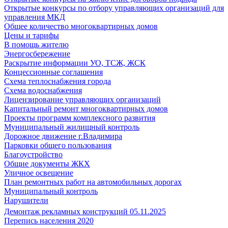
Открытые конкурсы по отбору управляющих организаций для
управления МКД
Общее количество многоквартирных домов
Цены и тарифы
В помощь жителю
Энергосбережение
Раскрытие информации УО, ТСЖ, ЖСК
Концессионные соглашения
Схема теплоснабжения города
Схема водоснабжения
Лицензирование управляющих организаций
Капитальный ремонт многоквартирных домов
Проекты программ комплексного развития
Муниципальный жилищный контроль
Дорожное движение г.Владимира
Парковки общего пользования
Благоустройство
Общие документы ЖКХ
Уличное освещение
План ремонтных работ на автомобильных дорогах
Муниципальный контроль
Нарушители
Демонтаж рекламных конструкций 05.11.2025
Перепись населения 2020