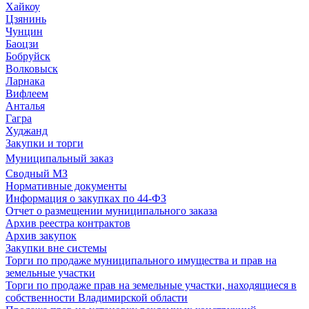
Хайкоу
Цзянинь
Чунцин
Баоцзи
Бобруйск
Волковыск
Ларнака
Вифлеем
Анталья
Гагра
Худжанд
Закупки и торги
Муниципальный заказ
Сводный МЗ
Нормативные документы
Информация о закупках по 44-ФЗ
Отчет о размещении муниципального заказа
Архив реестра контрактов
Архив закупок
Закупки вне системы
Торги по продаже муниципального имущества и прав на
земельные участки
Торги по продаже прав на земельные участки, находящиеся в
собственности Владимирской области