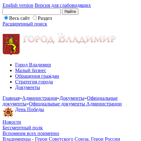
English version
Версия для слабовидящих
Весь сайт
Раздел
Расширенный поиск
Город Владимир
Малый бизнес
Обращения граждан
Стратегия города
Документы
Главная
»
Администрация
»
Документы
»
Официальные
документы
»
Официальные документы Администрации
День Победы
Новости
Бессмертный полк
Вспомним всех поименно
Владимирцы - Герои Советского Союза, Герои России