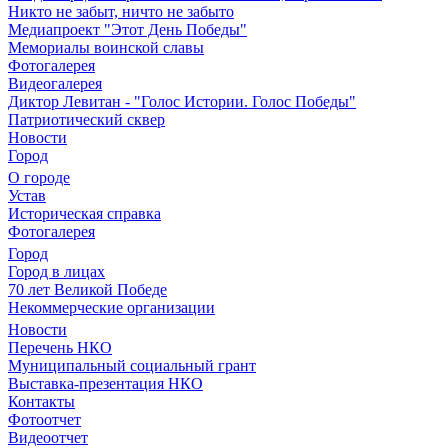
Никто не забыт, ничто не забыто
Медиапроект "Этот День Победы"
Мемориалы воинской славы
Фотогалерея
Видеогалерея
Диктор Левитан - "Голос Истории. Голос Победы"
Патриотический сквер
Новости
Город
О городе
Устав
Историческая справка
Фотогалерея
Город
Город в лицах
70 лет Великой Победе
Некоммерческие организации
Новости
Перечень НКО
Муниципальный социальный грант
Выставка-презентация НКО
Контакты
Фотоотчет
Видеоотчет