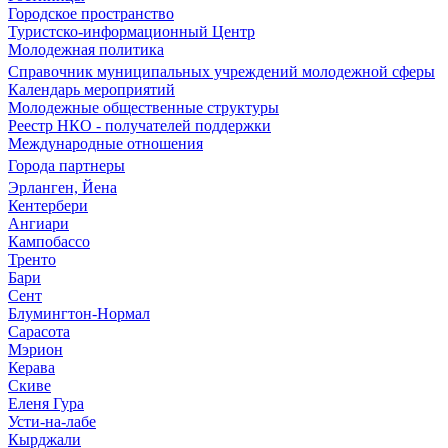
Городское пространство
Туристско-информационный Центр
Молодежная политика
Справочник муниципальных учреждений молодежной сферы
Календарь мероприятий
Молодежные общественные структуры
Реестр НКО - получателей поддержки
Международные отношения
Города партнеры
Эрланген, Йена
Кентербери
Ангиари
Кампобассо
Тренто
Бари
Сент
Блумингтон-Нормал
Сарасота
Мэрион
Керава
Скиве
Еленя Гура
Усти-на-лабе
Кырджали