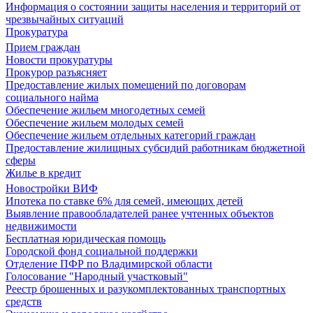
Информация о состоянии защиты населения и территорий от
чрезвычайных ситуаций
Прокуратура
Прием граждан
Новости прокуратуры
Прокурор разъясняет
Предоставление жилых помещений по договорам
социального найма
Обеспечение жильем многодетных семей
Обеспечение жильем молодых семей
Обеспечение жильем отдельных категорий граждан
Предоставление жилищных субсидий работникам бюджетной
сферы
Жилье в кредит
Новостройки ВИФ
Ипотека по ставке 6% для семей, имеющих детей
Выявление правообладателей ранее учтенных объектов
недвижимости
Бесплатная юридическая помощь
Городской фонд социальной поддержки
Отделение ПФР по Владимирской области
Голосование "Народный участковый"
Реестр брошенных и разукомплектованных транспортных
средств