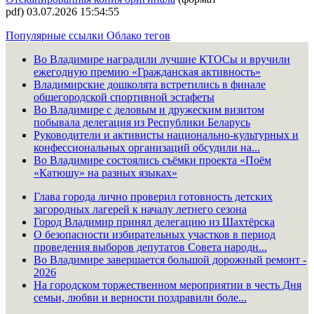
pdf) 03.07.2026 15:54:55
Популярные ссылки
Облако тегов
Во Владимире наградили лучшие КТОСы и вручили
ежегодную премию «Гражданская активность»
Владимирские дошколята встретились в финале
общегородской спортивной эстафеты
Во Владимире с деловым и дружеским визитом
побывала делегация из Республики Беларусь
Руководители и активисты национально-культурных и
конфессиональных организаций обсудили на...
Во Владимире состоялись съёмки проекта «Поём
«Катюшу» на разных языках»
Глава города лично проверил готовность детских
загородных лагерей к началу летнего сезона
Город Владимир принял делегацию из Шахтёрска
О безопасности избирательных участков в период
проведения выборов депутатов Совета народн...
Во Владимире завершается большой дорожный ремонт -
2026
На городском торжественном мероприятии в честь Дня
семьи, любви и верности поздравили боле...