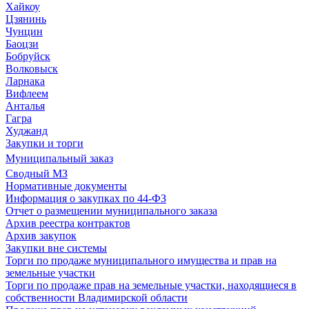
Хайкоу
Цзянинь
Чунцин
Баоцзи
Бобруйск
Волковыск
Ларнака
Вифлеем
Анталья
Гагра
Худжанд
Закупки и торги
Муниципальный заказ
Сводный МЗ
Нормативные документы
Информация о закупках по 44-ФЗ
Отчет о размещении муниципального заказа
Архив реестра контрактов
Архив закупок
Закупки вне системы
Торги по продаже муниципального имущества и прав на
земельные участки
Торги по продаже прав на земельные участки, находящиеся в
собственности Владимирской области