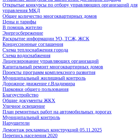
Открытые конкурсы по отбору управляющих организаций для
управления МКД
Общее количество многоквартирных домов
Цены и тарифы
В помощь жителю
Энергосбережение
Раскрытие информации УО, ТСЖ, ЖСК
Концессионные соглашения
Схема теплоснабжения города
Схема водоснабжения
Лицензирование управляющих организаций
Капитальный ремонт многоквартирных домов
Проекты программ комплексного развития
Муниципальный жилищный контроль
Дорожное движение г.Владимира
Парковки общего пользования
Благоустройство
Общие документы ЖКХ
Уличное освещение
План ремонтных работ на автомобильных дорогах
Муниципальный контроль
Нарушители
Демонтаж рекламных конструкций 05.11.2025
Перепись населения 2020