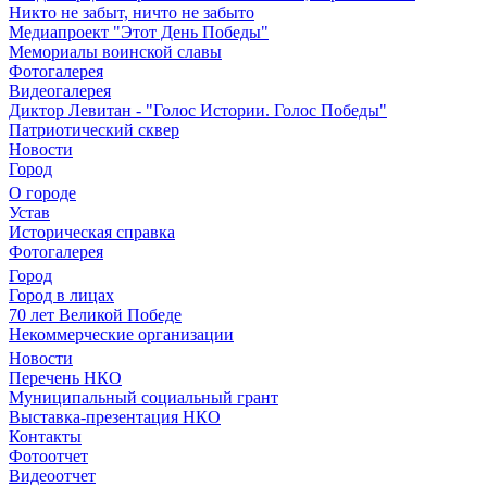
Никто не забыт, ничто не забыто
Медиапроект "Этот День Победы"
Мемориалы воинской славы
Фотогалерея
Видеогалерея
Диктор Левитан - "Голос Истории. Голос Победы"
Патриотический сквер
Новости
Город
О городе
Устав
Историческая справка
Фотогалерея
Город
Город в лицах
70 лет Великой Победе
Некоммерческие организации
Новости
Перечень НКО
Муниципальный социальный грант
Выставка-презентация НКО
Контакты
Фотоотчет
Видеоотчет