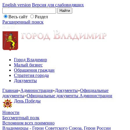
English version
Версия для слабовидящих
Весь сайт
Раздел
Расширенный поиск
Город Владимир
Малый бизнес
Обращения граждан
Стратегия города
Документы
Главная
»
Администрация
»
Документы
»
Официальные
документы
»
Официальные документы Администрации
День Победы
Новости
Бессмертный полк
Вспомним всех поименно
Владимирцы - Герои Советского Союза, Герои России