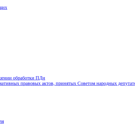
щих
ошении обработки ПДн
ативных правовых актов, принятых Советом народных депутат
ля