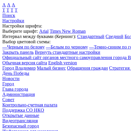
А
А
А
Т
Т
Т
Т
Поиск
Настройки
Настройки шрифта:
Выберите шрифт:
Arial
Times New Roman
Интервал между буквами
(Кернинг)
:
Стандартный
Средний
Бо
Выбор цветовой схемы:
—
Черным по белому
—
Белым по черному
—
Темно-синим по г
Закрыть панель
Вернуть стандартные настройки
Официальный сайт органов местного самоуправления города 
Обычная версия сайта
English version
Город Владимир
Малый бизнес
Обращения граждан
Стратегия 
День Победы
Новости
Город
Глава города
Администрация
Совет
Контрольно-счетная палата
Поддержка СО НКО
Открытые данные
Видеотрансляция
Безопасный город