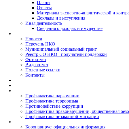
Планы
Отчеты
Материалы экспертно-аналитической и контр
Доклады и выступления
Иная деятельность
Сведения о доходах и имуществе
Новости
Перечень НКО
Муниципальный социальный грант
Реестр СО НКО - получатели поддержки
Фотоотчет
Видеоотчет
Полезные ссылки
Контакты
Профилактика наркомании
Профилактика терроризма
Противодействие коррупции
Профилактика правонарушений, общественная безо
Профилактика незаконной миграции
Коронавирус: официальная информация