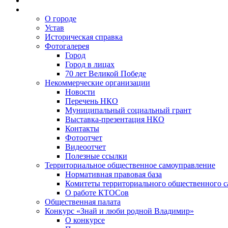
О городе
Устав
Историческая справка
Фотогалерея
Город
Город в лицах
70 лет Великой Победе
Некоммерческие организации
Новости
Перечень НКО
Муниципальный социальный грант
Выставка-презентация НКО
Контакты
Фотоотчет
Видеоотчет
Полезные ссылки
Территориальное общественное самоуправление
Нормативная правовая база
Комитеты территориального общественного 
О работе КТОСов
Общественная палата
Конкурс «Знай и люби родной Владимир»
О конкурсе