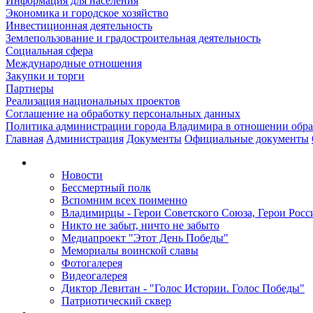
Информация для населения
Экономика и городское хозяйство
Инвестиционная деятельность
Землепользование и градостроительная деятельность
Социальная сфера
Международные отношения
Закупки и торги
Партнеры
Реализация национальных проектов
Соглашение на обработку персональных данных
Политика администрации города Владимира в отношении обр
Главная
Администрация
Документы
Официальные документы
Новости
Бессмертный полк
Вспомним всех поименно
Владимирцы - Герои Советского Союза, Герои Росс
Никто не забыт, ничто не забыто
Медиапроект "Этот День Победы"
Мемориалы воинской славы
Фотогалерея
Видеогалерея
Диктор Левитан - "Голос Истории. Голос Победы"
Патриотический сквер