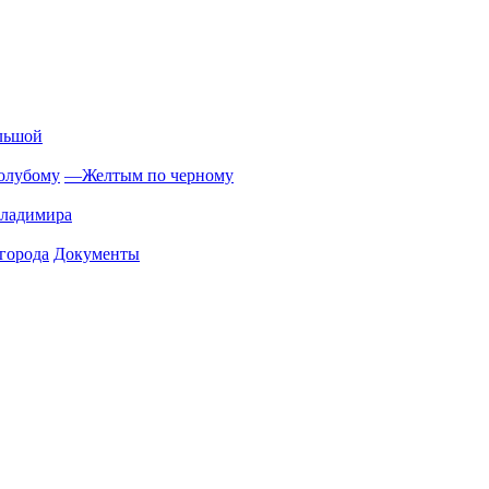
льшой
олубому
—
Желтым по черному
Владимира
города
Документы