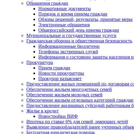
Обращения граждан
Нормативные документы
Порядок и время приема граждан
Обзоры решений, результаты, принятые меры
Электронные обращения
Общероссийский день приема граждан
Муниципальные и государственные услуги
Гражданская оборона и общественная безопасность
Информационные бюллетени
Телефоны экстренных служб
Информация о состоянии защиты населения и
Прокуратура
Прием граждан
Новости прокуратуры
Прокурор разъясняет
Предоставление жилых помещений по договорам с
Обеспечение жильем многодетных семей
Обеспечение жильем молодых семей
Обеспечение жильем отдельных категорий граждан
Предоставление жилищных субсидий работникам 
Жилье в кредит
Новостройки ВИФ
Ипотека по ставке 6% для семей, имеющих детей
Выявление правообладателей ранее учтенных объе
Бесплатная юридическая помощь