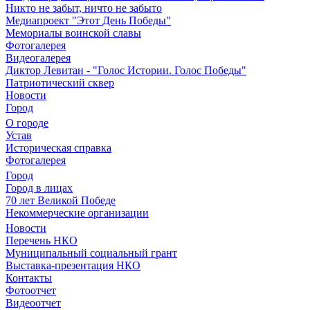
Никто не забыт, ничто не забыто
Медиапроект "Этот День Победы"
Мемориалы воинской славы
Фотогалерея
Видеогалерея
Диктор Левитан - "Голос Истории. Голос Победы"
Патриотический сквер
Новости
Город
О городе
Устав
Историческая справка
Фотогалерея
Город
Город в лицах
70 лет Великой Победе
Некоммерческие организации
Новости
Перечень НКО
Муниципальный социальный грант
Выставка-презентация НКО
Контакты
Фотоотчет
Видеоотчет