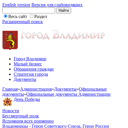
English version
Версия для слабовидящих
Весь сайт
Раздел
Расширенный поиск
Город Владимир
Малый бизнес
Обращения граждан
Стратегия города
Документы
Главная
»
Администрация
»
Документы
»
Официальные
документы
»
Официальные документы Администрации
День Победы
Новости
Бессмертный полк
Вспомним всех поименно
Владимирцы - Герои Советского Союза, Герои России