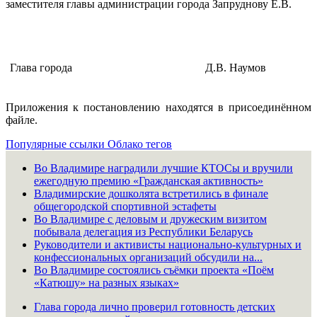
заместителя главы администрации города Запруднову Е.В.
Глава города
Д.В. Наумов
Приложения к постановлению находятся в присоединённом
файле.
Популярные ссылки
Облако тегов
Во Владимире наградили лучшие КТОСы и вручили
ежегодную премию «Гражданская активность»
Владимирские дошколята встретились в финале
общегородской спортивной эстафеты
Во Владимире с деловым и дружеским визитом
побывала делегация из Республики Беларусь
Руководители и активисты национально-культурных и
конфессиональных организаций обсудили на...
Во Владимире состоялись съёмки проекта «Поём
«Катюшу» на разных языках»
Глава города лично проверил готовность детских