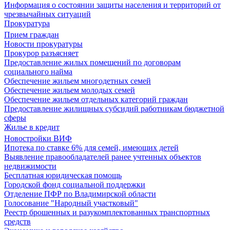
Информация о состоянии защиты населения и территорий от
чрезвычайных ситуаций
Прокуратура
Прием граждан
Новости прокуратуры
Прокурор разъясняет
Предоставление жилых помещений по договорам
социального найма
Обеспечение жильем многодетных семей
Обеспечение жильем молодых семей
Обеспечение жильем отдельных категорий граждан
Предоставление жилищных субсидий работникам бюджетной
сферы
Жилье в кредит
Новостройки ВИФ
Ипотека по ставке 6% для семей, имеющих детей
Выявление правообладателей ранее учтенных объектов
недвижимости
Бесплатная юридическая помощь
Городской фонд социальной поддержки
Отделение ПФР по Владимирской области
Голосование "Народный участковый"
Реестр брошенных и разукомплектованных транспортных
средств