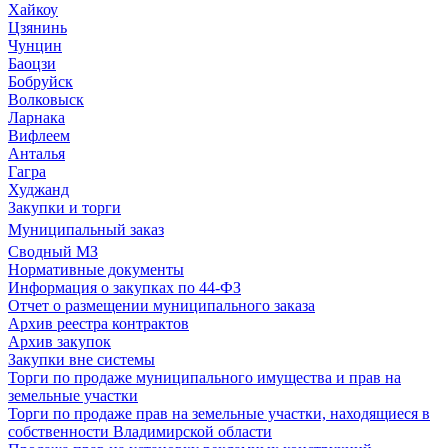
Хайкоу
Цзянинь
Чунцин
Баоцзи
Бобруйск
Волковыск
Ларнака
Вифлеем
Анталья
Гагра
Худжанд
Закупки и торги
Муниципальный заказ
Сводный МЗ
Нормативные документы
Информация о закупках по 44-ФЗ
Отчет о размещении муниципального заказа
Архив реестра контрактов
Архив закупок
Закупки вне системы
Торги по продаже муниципального имущества и прав на
земельные участки
Торги по продаже прав на земельные участки, находящиеся в
собственности Владимирской области