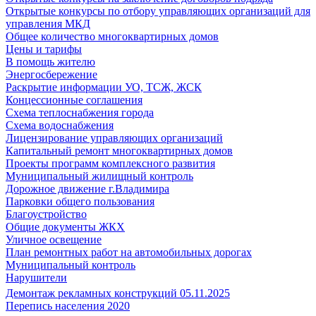
Открытые конкурсы по отбору управляющих организаций для
управления МКД
Общее количество многоквартирных домов
Цены и тарифы
В помощь жителю
Энергосбережение
Раскрытие информации УО, ТСЖ, ЖСК
Концессионные соглашения
Схема теплоснабжения города
Схема водоснабжения
Лицензирование управляющих организаций
Капитальный ремонт многоквартирных домов
Проекты программ комплексного развития
Муниципальный жилищный контроль
Дорожное движение г.Владимира
Парковки общего пользования
Благоустройство
Общие документы ЖКХ
Уличное освещение
План ремонтных работ на автомобильных дорогах
Муниципальный контроль
Нарушители
Демонтаж рекламных конструкций 05.11.2025
Перепись населения 2020