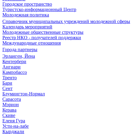
Городское пространство
Туристско-информационный Центр
Молодежная политика
Справочник муниципальных учреждений молодежной сферы
Календарь мероприятий
Молодежные общественные структуры
Реестр НКО - получателей поддержки
Международные отношения
Города партнеры
Эрланген, Йена
Кентербери
Ангиари
Кампобассо
Тренто
Бари
Сент
Блумингтон-Нормал
Сарасота
Мэрион
Керава
Скиве
Еленя Гура
Усти-на-лабе
Кырджали