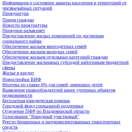
Информация о состоянии защиты населения и территорий от
чрезвычайных ситуаций
Прокуратура
Прием граждан
Новости прокуратуры
Прокурор разъясняет
Предоставление жилых помещений по договорам
социального найма
Обеспечение жильем многодетных семей
Обеспечение жильем молодых семей
Обеспечение жильем отдельных категорий граждан
Предоставление жилищных субсидий работникам бюджетной
сферы
Жилье в кредит
Новостройки ВИФ
Ипотека по ставке 6% для семей, имеющих детей
Выявление правообладателей ранее учтенных объектов
недвижимости
Бесплатная юридическая помощь
Городской фонд социальной поддержки
Отделение ПФР по Владимирской области
Голосование "Народный участковый"
Реестр брошенных и разукомплектованных транспортных
средств