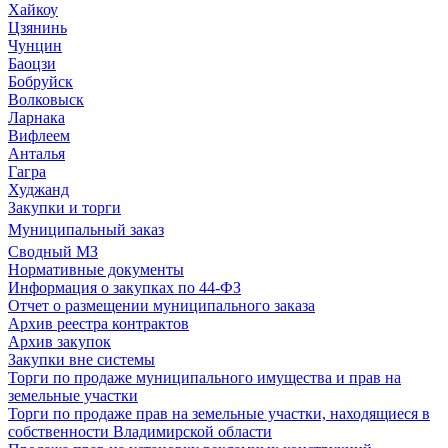
Хайкоу
Цзянинь
Чунцин
Баоцзи
Бобруйск
Волковыск
Ларнака
Вифлеем
Анталья
Гагра
Худжанд
Закупки и торги
Муниципальный заказ
Сводный МЗ
Нормативные документы
Информация о закупках по 44-ФЗ
Отчет о размещении муниципального заказа
Архив реестра контрактов
Архив закупок
Закупки вне системы
Торги по продаже муниципального имущества и прав на
земельные участки
Торги по продаже прав на земельные участки, находящиеся в
собственности Владимирской области