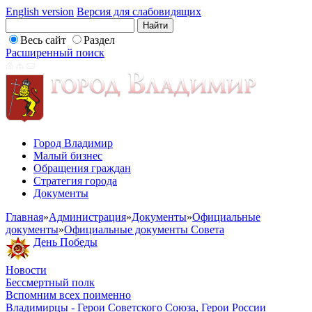
English version
Версия для слабовидящих
Весь сайт
Раздел
Расширенный поиск
Город Владимир
Малый бизнес
Обращения граждан
Стратегия города
Документы
Главная
»
Администрация
»
Документы
»
Официальные
документы
»
Официальные документы Совета
День Победы
Новости
Бессмертный полк
Вспомним всех поименно
Владимирцы - Герои Советского Союза, Герои России