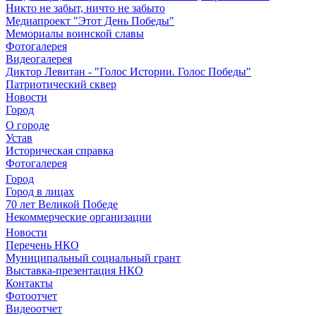
Никто не забыт, ничто не забыто
Медиапроект "Этот День Победы"
Мемориалы воинской славы
Фотогалерея
Видеогалерея
Диктор Левитан - "Голос Истории. Голос Победы"
Патриотический сквер
Новости
Город
О городе
Устав
Историческая справка
Фотогалерея
Город
Город в лицах
70 лет Великой Победе
Некоммерческие организации
Новости
Перечень НКО
Муниципальный социальный грант
Выставка-презентация НКО
Контакты
Фотоотчет
Видеоотчет