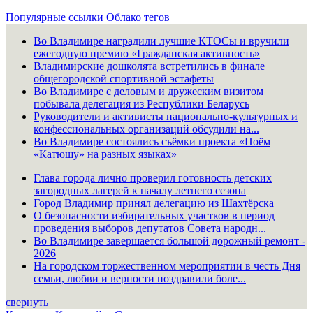
Популярные ссылки
Облако тегов
Во Владимире наградили лучшие КТОСы и вручили
ежегодную премию «Гражданская активность»
Владимирские дошколята встретились в финале
общегородской спортивной эстафеты
Во Владимире с деловым и дружеским визитом
побывала делегация из Республики Беларусь
Руководители и активисты национально-культурных и
конфессиональных организаций обсудили на...
Во Владимире состоялись съёмки проекта «Поём
«Катюшу» на разных языках»
Глава города лично проверил готовность детских
загородных лагерей к началу летнего сезона
Город Владимир принял делегацию из Шахтёрска
О безопасности избирательных участков в период
проведения выборов депутатов Совета народн...
Во Владимире завершается большой дорожный ремонт -
2026
На городском торжественном мероприятии в честь Дня
семьи, любви и верности поздравили боле...
свернуть