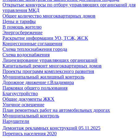
Открытые конкурсы по отбору управляющих организаций для
управления МКД
Общее количество многоквартирных домов
Цены и тарифы
В помощь жителю
Энергосбережение
Раскрытие информации УО, ТСЖ, ЖСК
Концессионные соглашения
Схема теплоснабжения города
Схема водоснабжения
Лицензирование управляющих организаций
Капитальный ремонт многоквартирных домов
Проекты программ комплексного развития
Муниципальный жилищный контроль
Дорожное движение г.Владимира
Парковки общего пользования
Благоустройство
Общие документы ЖКХ
Уличное освещение
План ремонтных работ на автомобильных дорогах
Муниципальный контроль
Нарушители
Демонтаж рекламных конструкций 05.11.2025
Перепись населения 2020