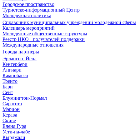
Городское пространство
Туристско-информационный Центр
Молодежная политика
Справочник муниципальных учреждений молодежной сферы
Календарь мероприятий
Молодежные общественные структуры
Реестр НКО - получателей поддержки
Международные отношения
Города партнеры
Эрланген, Йена
Кентербери
Ангиари
Кампобассо
Тренто
Бари
Сент
Блумингтон-Нормал
Сарасота
Мэрион
Керава
Скиве
Еленя Гура
Усти-на-лабе
Кырджали