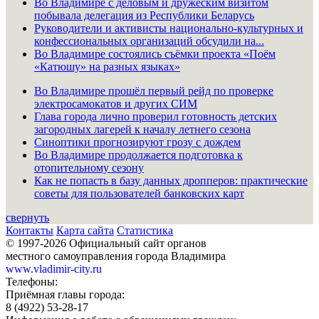
Во Владимире с деловым и дружеским визитом
побывала делегация из Республики Беларусь
Руководители и активисты национально-культурных и
конфессиональных организаций обсудили на...
Во Владимире состоялись съёмки проекта «Поём
«Катюшу» на разных языках»
Во Владимире прошёл первый рейд по проверке
электросамокатов и других СИМ
Глава города лично проверил готовность детских
загородных лагерей к началу летнего сезона
Синоптики прогнозируют грозу с дождем
Во Владимире продолжается подготовка к
отопительному сезону
Как не попасть в базу данных дропперов: практические
советы для пользователей банковских карт
свернуть
Контакты
Карта сайта
Статистика
© 1997-2026 Официальный сайт органов
местного самоуправления города Владимира
www.vladimir-city.ru
Телефоны:
Приёмная главы города:
8 (4922) 53-28-17