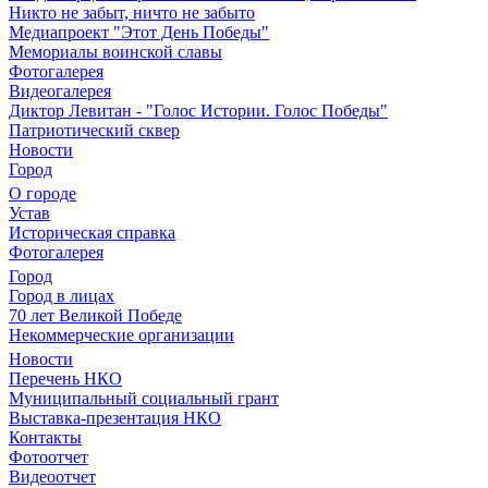
Никто не забыт, ничто не забыто
Медиапроект "Этот День Победы"
Мемориалы воинской славы
Фотогалерея
Видеогалерея
Диктор Левитан - "Голос Истории. Голос Победы"
Патриотический сквер
Новости
Город
О городе
Устав
Историческая справка
Фотогалерея
Город
Город в лицах
70 лет Великой Победе
Некоммерческие организации
Новости
Перечень НКО
Муниципальный социальный грант
Выставка-презентация НКО
Контакты
Фотоотчет
Видеоотчет