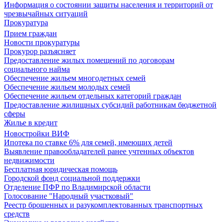
Информация о состоянии защиты населения и территорий от
чрезвычайных ситуаций
Прокуратура
Прием граждан
Новости прокуратуры
Прокурор разъясняет
Предоставление жилых помещений по договорам
социального найма
Обеспечение жильем многодетных семей
Обеспечение жильем молодых семей
Обеспечение жильем отдельных категорий граждан
Предоставление жилищных субсидий работникам бюджетной
сферы
Жилье в кредит
Новостройки ВИФ
Ипотека по ставке 6% для семей, имеющих детей
Выявление правообладателей ранее учтенных объектов
недвижимости
Бесплатная юридическая помощь
Городской фонд социальной поддержки
Отделение ПФР по Владимирской области
Голосование "Народный участковый"
Реестр брошенных и разукомплектованных транспортных
средств