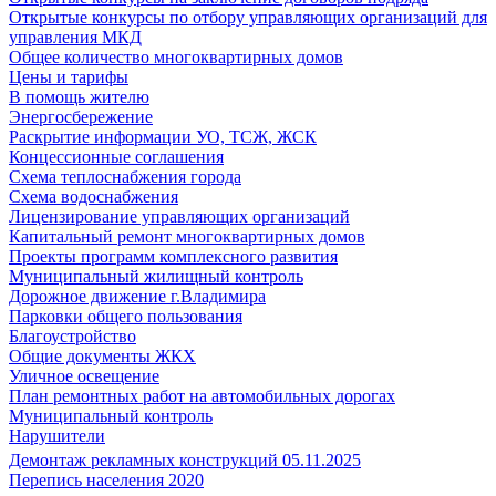
Открытые конкурсы по отбору управляющих организаций для
управления МКД
Общее количество многоквартирных домов
Цены и тарифы
В помощь жителю
Энергосбережение
Раскрытие информации УО, ТСЖ, ЖСК
Концессионные соглашения
Схема теплоснабжения города
Схема водоснабжения
Лицензирование управляющих организаций
Капитальный ремонт многоквартирных домов
Проекты программ комплексного развития
Муниципальный жилищный контроль
Дорожное движение г.Владимира
Парковки общего пользования
Благоустройство
Общие документы ЖКХ
Уличное освещение
План ремонтных работ на автомобильных дорогах
Муниципальный контроль
Нарушители
Демонтаж рекламных конструкций 05.11.2025
Перепись населения 2020