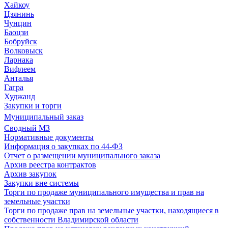
Хайкоу
Цзянинь
Чунцин
Баоцзи
Бобруйск
Волковыск
Ларнака
Вифлеем
Анталья
Гагра
Худжанд
Закупки и торги
Муниципальный заказ
Сводный МЗ
Нормативные документы
Информация о закупках по 44-ФЗ
Отчет о размещении муниципального заказа
Архив реестра контрактов
Архив закупок
Закупки вне системы
Торги по продаже муниципального имущества и прав на
земельные участки
Торги по продаже прав на земельные участки, находящиеся в
собственности Владимирской области