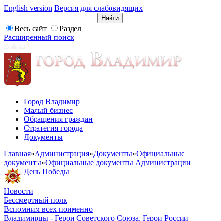
English version
Версия для слабовидящих
Весь сайт
Раздел
Расширенный поиск
Город Владимир
Малый бизнес
Обращения граждан
Стратегия города
Документы
Главная
»
Администрация
»
Документы
»
Официальные
документы
»
Официальные документы Администрации
День Победы
Новости
Бессмертный полк
Вспомним всех поименно
Владимирцы - Герои Советского Союза, Герои России