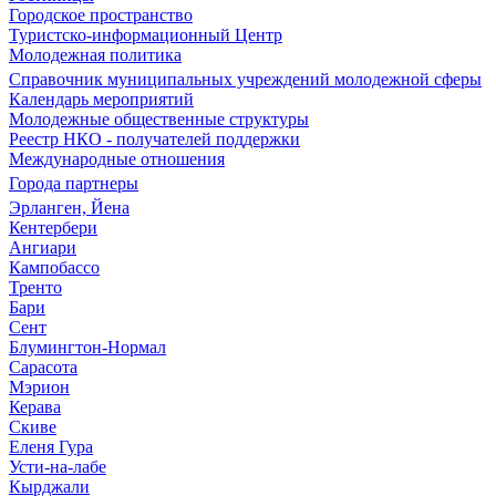
Городское пространство
Туристско-информационный Центр
Молодежная политика
Справочник муниципальных учреждений молодежной сферы
Календарь мероприятий
Молодежные общественные структуры
Реестр НКО - получателей поддержки
Международные отношения
Города партнеры
Эрланген, Йена
Кентербери
Ангиари
Кампобассо
Тренто
Бари
Сент
Блумингтон-Нормал
Сарасота
Мэрион
Керава
Скиве
Еленя Гура
Усти-на-лабе
Кырджали