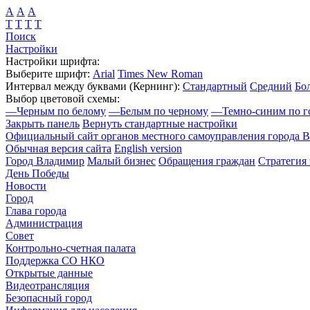
А
А
А
Т
Т
Т
Т
Поиск
Настройки
Настройки шрифта:
Выберите шрифт:
Arial
Times New Roman
Интервал между буквами
(Кернинг)
:
Стандартный
Средний
Бо
Выбор цветовой схемы:
—
Черным по белому
—
Белым по черному
—
Темно-синим по г
Закрыть панель
Вернуть стандартные настройки
Официальный сайт органов местного самоуправления города 
Обычная версия сайта
English version
Город Владимир
Малый бизнес
Обращения граждан
Стратегия 
День Победы
Новости
Город
Глава города
Администрация
Совет
Контрольно-счетная палата
Поддержка СО НКО
Открытые данные
Видеотрансляция
Безопасный город