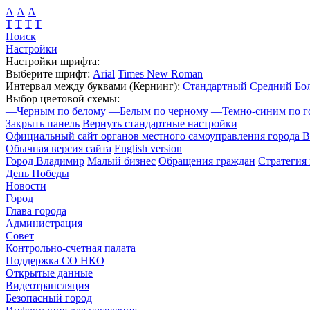
А
А
А
Т
Т
Т
Т
Поиск
Настройки
Настройки шрифта:
Выберите шрифт:
Arial
Times New Roman
Интервал между буквами
(Кернинг)
:
Стандартный
Средний
Бо
Выбор цветовой схемы:
—
Черным по белому
—
Белым по черному
—
Темно-синим по г
Закрыть панель
Вернуть стандартные настройки
Официальный сайт органов местного самоуправления города 
Обычная версия сайта
English version
Город Владимир
Малый бизнес
Обращения граждан
Стратегия 
День Победы
Новости
Город
Глава города
Администрация
Совет
Контрольно-счетная палата
Поддержка СО НКО
Открытые данные
Видеотрансляция
Безопасный город