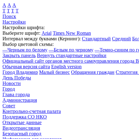
А
А
А
Т
Т
Т
Т
Поиск
Настройки
Настройки шрифта:
Выберите шрифт:
Arial
Times New Roman
Интервал между буквами
(Кернинг)
:
Стандартный
Средний
Бо
Выбор цветовой схемы:
—
Черным по белому
—
Белым по черному
—
Темно-синим по г
Закрыть панель
Вернуть стандартные настройки
Официальный сайт органов местного самоуправления города 
Обычная версия сайта
English version
Город Владимир
Малый бизнес
Обращения граждан
Стратегия 
День Победы
Новости
Город
Глава города
Администрация
Совет
Контрольно-счетная палата
Поддержка СО НКО
Открытые данные
Видеотрансляция
Безопасный город