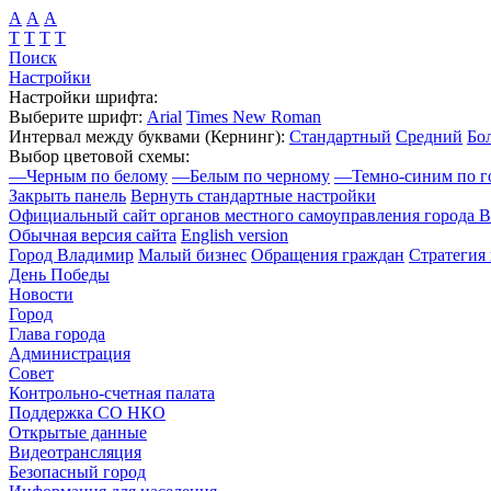
А
А
А
Т
Т
Т
Т
Поиск
Настройки
Настройки шрифта:
Выберите шрифт:
Arial
Times New Roman
Интервал между буквами
(Кернинг)
:
Стандартный
Средний
Бо
Выбор цветовой схемы:
—
Черным по белому
—
Белым по черному
—
Темно-синим по г
Закрыть панель
Вернуть стандартные настройки
Официальный сайт органов местного самоуправления города 
Обычная версия сайта
English version
Город Владимир
Малый бизнес
Обращения граждан
Стратегия 
День Победы
Новости
Город
Глава города
Администрация
Совет
Контрольно-счетная палата
Поддержка СО НКО
Открытые данные
Видеотрансляция
Безопасный город