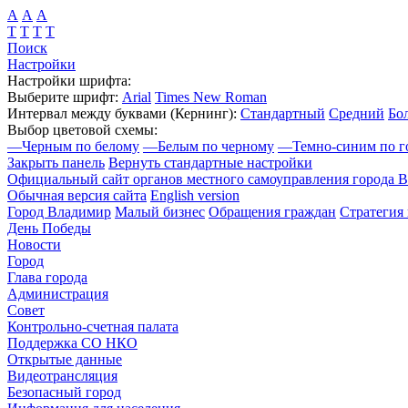
А
А
А
Т
Т
Т
Т
Поиск
Настройки
Настройки шрифта:
Выберите шрифт:
Arial
Times New Roman
Интервал между буквами
(Кернинг)
:
Стандартный
Средний
Бо
Выбор цветовой схемы:
—
Черным по белому
—
Белым по черному
—
Темно-синим по г
Закрыть панель
Вернуть стандартные настройки
Официальный сайт органов местного самоуправления города 
Обычная версия сайта
English version
Город Владимир
Малый бизнес
Обращения граждан
Стратегия 
День Победы
Новости
Город
Глава города
Администрация
Совет
Контрольно-счетная палата
Поддержка СО НКО
Открытые данные
Видеотрансляция
Безопасный город