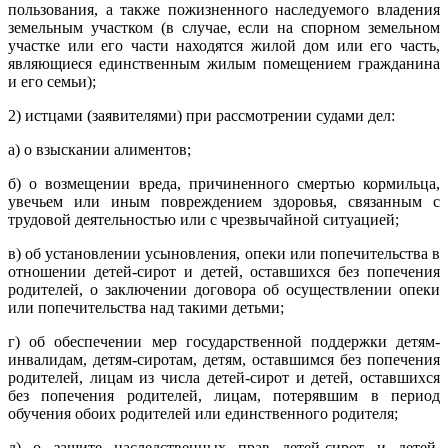
пользования, а также пожизненного наследуемого владения
земельным участком (в случае, если на спорном земельном
участке или его части находятся жилой дом или его часть,
являющиеся единственным жилым помещением гражданина
и его семьи);
2) истцами (заявителями) при рассмотрении судами дел:
а) о взыскании алиментов;
б) о возмещении вреда, причиненного смертью кормильца,
увечьем или иным повреждением здоровья, связанным с
трудовой деятельностью или с чрезвычайной ситуацией;
в) об установлении усыновления, опеки или попечительства в
отношении детей-сирот и детей, оставшихся без попечения
родителей, о заключении договора об осуществлении опеки
или попечительства над такими детьми;
г) об обеспечении мер государственной поддержки детям-
инвалидам, детям-сиротам, детям, оставшимся без попечения
родителей, лицам из числа детей-сирот и детей, оставшихся
без попечения родителей, лицам, потерявшим в период
обучения обоих родителей или единственного родителя;
д) о защите наследственных прав детей-сирот и детей,