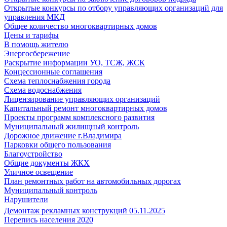
Открытые конкурсы по отбору управляющих организаций для
управления МКД
Общее количество многоквартирных домов
Цены и тарифы
В помощь жителю
Энергосбережение
Раскрытие информации УО, ТСЖ, ЖСК
Концессионные соглашения
Схема теплоснабжения города
Схема водоснабжения
Лицензирование управляющих организаций
Капитальный ремонт многоквартирных домов
Проекты программ комплексного развития
Муниципальный жилищный контроль
Дорожное движение г.Владимира
Парковки общего пользования
Благоустройство
Общие документы ЖКХ
Уличное освещение
План ремонтных работ на автомобильных дорогах
Муниципальный контроль
Нарушители
Демонтаж рекламных конструкций 05.11.2025
Перепись населения 2020