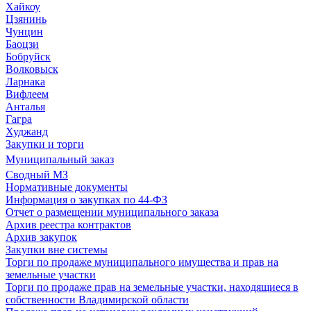
Хайкоу
Цзянинь
Чунцин
Баоцзи
Бобруйск
Волковыск
Ларнака
Вифлеем
Анталья
Гагра
Худжанд
Закупки и торги
Муниципальный заказ
Сводный МЗ
Нормативные документы
Информация о закупках по 44-ФЗ
Отчет о размещении муниципального заказа
Архив реестра контрактов
Архив закупок
Закупки вне системы
Торги по продаже муниципального имущества и прав на
земельные участки
Торги по продаже прав на земельные участки, находящиеся в
собственности Владимирской области