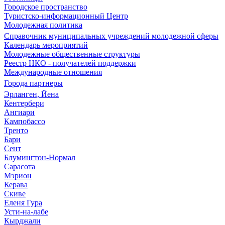
Городское пространство
Туристско-информационный Центр
Молодежная политика
Справочник муниципальных учреждений молодежной сферы
Календарь мероприятий
Молодежные общественные структуры
Реестр НКО - получателей поддержки
Международные отношения
Города партнеры
Эрланген, Йена
Кентербери
Ангиари
Кампобассо
Тренто
Бари
Сент
Блумингтон-Нормал
Сарасота
Мэрион
Керава
Скиве
Еленя Гура
Усти-на-лабе
Кырджали