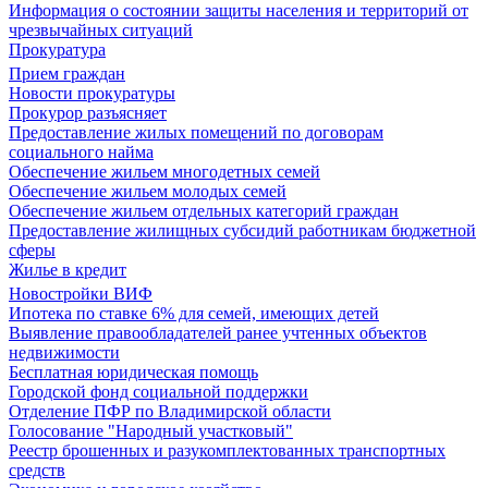
Информация о состоянии защиты населения и территорий от
чрезвычайных ситуаций
Прокуратура
Прием граждан
Новости прокуратуры
Прокурор разъясняет
Предоставление жилых помещений по договорам
социального найма
Обеспечение жильем многодетных семей
Обеспечение жильем молодых семей
Обеспечение жильем отдельных категорий граждан
Предоставление жилищных субсидий работникам бюджетной
сферы
Жилье в кредит
Новостройки ВИФ
Ипотека по ставке 6% для семей, имеющих детей
Выявление правообладателей ранее учтенных объектов
недвижимости
Бесплатная юридическая помощь
Городской фонд социальной поддержки
Отделение ПФР по Владимирской области
Голосование "Народный участковый"
Реестр брошенных и разукомплектованных транспортных
средств