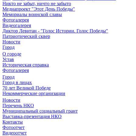
Никто не забыт, ничто не забыто
Медиапроект "Этот День Победы"
Мемориалы воинской славы
Фотогалерея
Видеогалерея
Диктор Левитан - "Голос Истории. Голос Победы"
Патриотический сквер
Новости
Город
О городе
Устав
Историческая справка
Фотогалерея
Город
Город в лицах
70 лет Великой Победе
Некоммерческие организации
Новости
Перечень НКО
Муниципальный социальный грант
Выставка-презентация НКО
Контакты
Фотоотчет
Видеоотчет