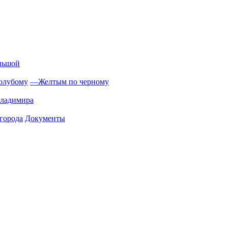
льшой
олубому
—
Желтым по черному
Владимира
города
Документы