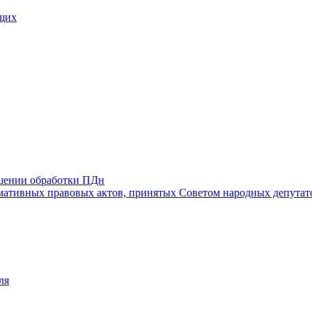
щих
ошении обработки ПДн
ативных правовых актов, принятых Советом народных депутат
ля