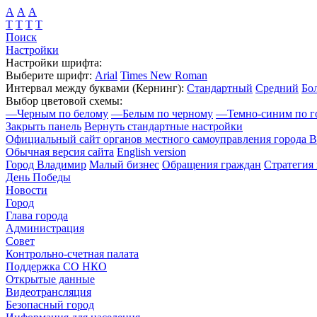
А
А
А
Т
Т
Т
Т
Поиск
Настройки
Настройки шрифта:
Выберите шрифт:
Arial
Times New Roman
Интервал между буквами
(Кернинг)
:
Стандартный
Средний
Бо
Выбор цветовой схемы:
—
Черным по белому
—
Белым по черному
—
Темно-синим по г
Закрыть панель
Вернуть стандартные настройки
Официальный сайт органов местного самоуправления города 
Обычная версия сайта
English version
Город Владимир
Малый бизнес
Обращения граждан
Стратегия 
День Победы
Новости
Город
Глава города
Администрация
Совет
Контрольно-счетная палата
Поддержка СО НКО
Открытые данные
Видеотрансляция
Безопасный город