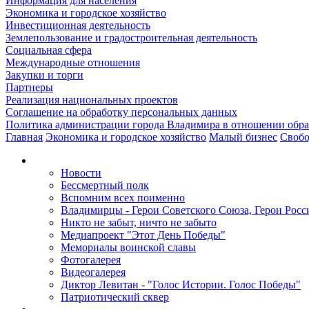
Информация для населения
Экономика и городское хозяйство
Инвестиционная деятельность
Землепользование и градостроительная деятельность
Социальная сфера
Международные отношения
Закупки и торги
Партнеры
Реализация национальных проектов
Соглашение на обработку персональных данных
Политика администрации города Владимира в отношении обр
Главная
Экономика и городское хозяйство
Малый бизнес
Свобо
Новости
Бессмертный полк
Вспомним всех поименно
Владимирцы - Герои Советского Союза, Герои Росс
Никто не забыт, ничто не забыто
Медиапроект "Этот День Победы"
Мемориалы воинской славы
Фотогалерея
Видеогалерея
Диктор Левитан - "Голос Истории. Голос Победы"
Патриотический сквер