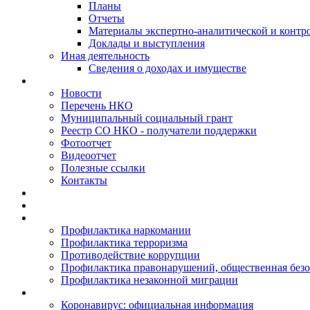
Планы
Отчеты
Материалы экспертно-аналитической и контр
Доклады и выступления
Иная деятельность
Сведения о доходах и имуществе
Новости
Перечень НКО
Муниципальный социальный грант
Реестр СО НКО - получатели поддержки
Фотоотчет
Видеоотчет
Полезные ссылки
Контакты
Профилактика наркомании
Профилактика терроризма
Противодействие коррупции
Профилактика правонарушений, общественная безо
Профилактика незаконной миграции
Коронавирус: официальная информация