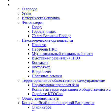
О городе
Устав
Историческая справка
Фотогалерея
Город
Город в лицах
70 лет Великой Победе
Некоммерческие организации
Новости
Перечень НКО
Муниципальный социальный грант
Выставка-презентация НКО
Контакты
Фотоотчет
Видеоотчет
Полезные ссылки
Территориальное общественное самоуправление
Нормативная правовая база
Комитеты территориального общественного 
О работе КТОСов
Общественная палата
Конкурс «Знай и люби родной Владимир»
О конкурсе