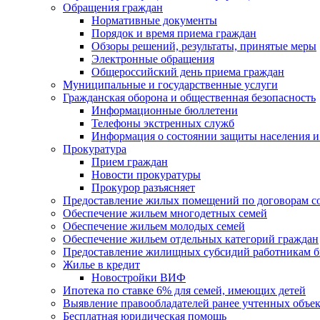
Обращения граждан
Нормативные документы
Порядок и время приема граждан
Обзоры решений, результаты, принятые меры
Электронные обращения
Общероссийский день приема граждан
Муниципальные и государственные услуги
Гражданская оборона и общественная безопасность
Информационные бюллетени
Телефоны экстренных служб
Информация о состоянии защиты населения и
Прокуратура
Прием граждан
Новости прокуратуры
Прокурор разъясняет
Предоставление жилых помещений по договорам с
Обеспечение жильем многодетных семей
Обеспечение жильем молодых семей
Обеспечение жильем отдельных категорий граждан
Предоставление жилищных субсидий работникам 
Жилье в кредит
Новостройки ВИФ
Ипотека по ставке 6% для семей, имеющих детей
Выявление правообладателей ранее учтенных объе
Бесплатная юридическая помощь