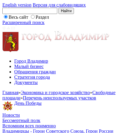
English version
Версия для слабовидящих
Весь сайт
Раздел
Расширенный поиск
Город Владимир
Малый бизнес
Обращения граждан
Стратегия города
Документы
Главная
»
Экономика и городское хозяйство
»
Свободные
площади
»
Перечень неиспользуемых участков
День Победы
Новости
Бессмертный полк
Вспомним всех поименно
Владимирцы - Герои Советского Союза, Герои России