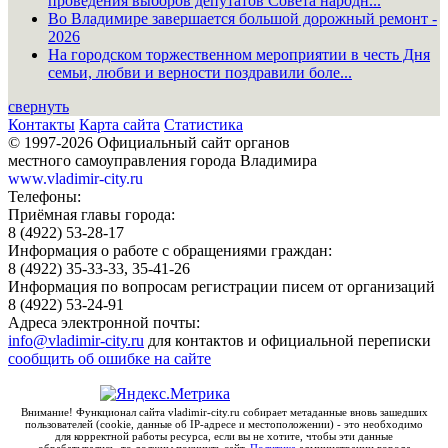
проведения выборов депутатов Совета народн...
Во Владимире завершается большой дорожный ремонт -
2026
На городском торжественном мероприятии в честь Дня
семьи, любви и верности поздравили боле...
свернуть
Контакты
Карта сайта
Статистика
© 1997-2026 Официальный сайт органов
местного самоуправления города Владимира
www.vladimir-city.ru
Телефоны:
Приёмная главы города:
8 (4922) 53-28-17
Информация о работе с обращениями граждан:
8 (4922) 35-33-33, 35-41-26
Информация по вопросам регистрации писем от организаций
8 (4922) 53-24-91
Адреса электронной почты:
info@vladimir-city.ru
для контактов и официальной переписки
сообщить об ошибке на сайте
Внимание! Функционал сайта vladimir-city.ru собирает метаданные вновь зашедших
пользователей (cookie, данные об IP-адресе и местоположении) - это необходимо
для корректной работы ресурса, если вы не хотите, чтобы эти данные
обрабатывались, то должны покинуть сайт.
Политика
администрации города