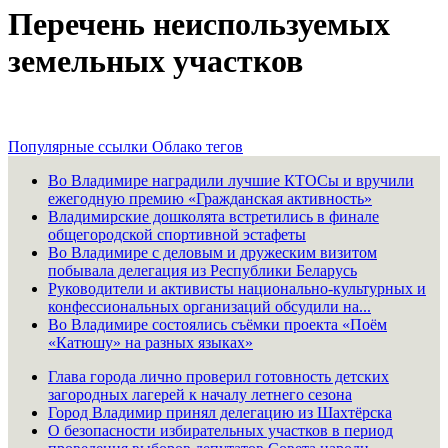
Перечень неиспользуемых
земельных участков
Популярные ссылки
Облако тегов
Во Владимире наградили лучшие КТОСы и вручили
ежегодную премию «Гражданская активность»
Владимирские дошколята встретились в финале
общегородской спортивной эстафеты
Во Владимире с деловым и дружеским визитом
побывала делегация из Республики Беларусь
Руководители и активисты национально-культурных и
конфессиональных организаций обсудили на...
Во Владимире состоялись съёмки проекта «Поём
«Катюшу» на разных языках»
Глава города лично проверил готовность детских
загородных лагерей к началу летнего сезона
Город Владимир принял делегацию из Шахтёрска
О безопасности избирательных участков в период