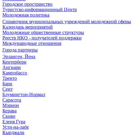
Городское пространство
Туристско-информационный Центр
Молодежная политика
Справочник муниципальных учреждений молодежной сферы
Календарь мероприятий
Молодежные общественные структуры
Реестр НКО - получателей поддержки
Международные отношения
Города партнеры
Эрланген, Йена
Кентербери
Ангиари
Кампобассо
Тренто
Бари
Сент
Блумингтон-Нормал
Сарасота
Мэрион
Керава
Скиве
Еленя Гура
Усти-на-лабе
Кырджали