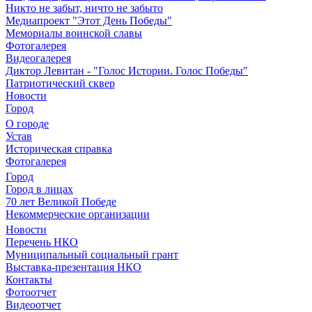
Никто не забыт, ничто не забыто
Медиапроект "Этот День Победы"
Мемориалы воинской славы
Фотогалерея
Видеогалерея
Диктор Левитан - "Голос Истории. Голос Победы"
Патриотический сквер
Новости
Город
О городе
Устав
Историческая справка
Фотогалерея
Город
Город в лицах
70 лет Великой Победе
Некоммерческие организации
Новости
Перечень НКО
Муниципальный социальный грант
Выставка-презентация НКО
Контакты
Фотоотчет
Видеоотчет