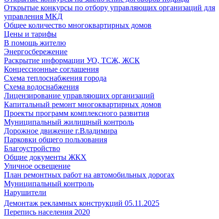
Открытые конкурсы по отбору управляющих организаций для
управления МКД
Общее количество многоквартирных домов
Цены и тарифы
В помощь жителю
Энергосбережение
Раскрытие информации УО, ТСЖ, ЖСК
Концессионные соглашения
Схема теплоснабжения города
Схема водоснабжения
Лицензирование управляющих организаций
Капитальный ремонт многоквартирных домов
Проекты программ комплексного развития
Муниципальный жилищный контроль
Дорожное движение г.Владимира
Парковки общего пользования
Благоустройство
Общие документы ЖКХ
Уличное освещение
План ремонтных работ на автомобильных дорогах
Муниципальный контроль
Нарушители
Демонтаж рекламных конструкций 05.11.2025
Перепись населения 2020