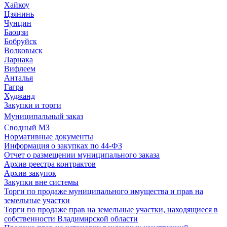
Хайкоу
Цзянинь
Чунцин
Баоцзи
Бобруйск
Волковыск
Ларнака
Вифлеем
Анталья
Гагра
Худжанд
Закупки и торги
Муниципальный заказ
Сводный МЗ
Нормативные документы
Информация о закупках по 44-ФЗ
Отчет о размещении муниципального заказа
Архив реестра контрактов
Архив закупок
Закупки вне системы
Торги по продаже муниципального имущества и прав на
земельные участки
Торги по продаже прав на земельные участки, находящиеся в
собственности Владимирской области