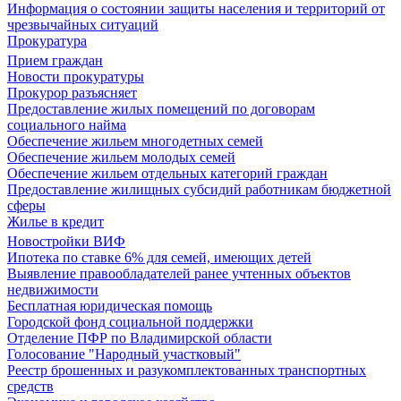
Информация о состоянии защиты населения и территорий от
чрезвычайных ситуаций
Прокуратура
Прием граждан
Новости прокуратуры
Прокурор разъясняет
Предоставление жилых помещений по договорам
социального найма
Обеспечение жильем многодетных семей
Обеспечение жильем молодых семей
Обеспечение жильем отдельных категорий граждан
Предоставление жилищных субсидий работникам бюджетной
сферы
Жилье в кредит
Новостройки ВИФ
Ипотека по ставке 6% для семей, имеющих детей
Выявление правообладателей ранее учтенных объектов
недвижимости
Бесплатная юридическая помощь
Городской фонд социальной поддержки
Отделение ПФР по Владимирской области
Голосование "Народный участковый"
Реестр брошенных и разукомплектованных транспортных
средств