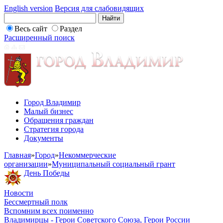
English version
Версия для слабовидящих
Весь сайт
Раздел
Расширенный поиск
Город Владимир
Малый бизнес
Обращения граждан
Стратегия города
Документы
Главная
»
Город
»
Некоммерческие
организации
»
Муниципальный социальный грант
День Победы
Новости
Бессмертный полк
Вспомним всех поименно
Владимирцы - Герои Советского Союза, Герои России