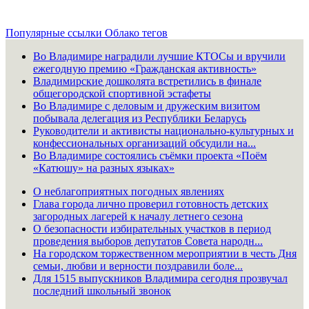
Популярные ссылки
Облако тегов
Во Владимире наградили лучшие КТОСы и вручили
ежегодную премию «Гражданская активность»
Владимирские дошколята встретились в финале
общегородской спортивной эстафеты
Во Владимире с деловым и дружеским визитом
побывала делегация из Республики Беларусь
Руководители и активисты национально-культурных и
конфессиональных организаций обсудили на...
Во Владимире состоялись съёмки проекта «Поём
«Катюшу» на разных языках»
О неблагоприятных погодных явлениях
Глава города лично проверил готовность детских
загородных лагерей к началу летнего сезона
О безопасности избирательных участков в период
проведения выборов депутатов Совета народн...
На городском торжественном мероприятии в честь Дня
семьи, любви и верности поздравили боле...
Для 1515 выпускников Владимира сегодня прозвучал
последний школьный звонок