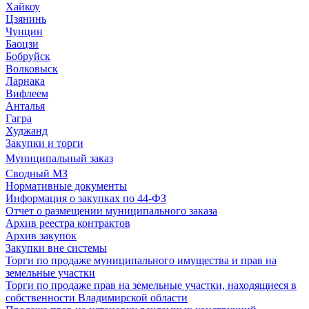
Хайкоу
Цзянинь
Чунцин
Баоцзи
Бобруйск
Волковыск
Ларнака
Вифлеем
Анталья
Гагра
Худжанд
Закупки и торги
Муниципальный заказ
Сводный МЗ
Нормативные документы
Информация о закупках по 44-ФЗ
Отчет о размещении муниципального заказа
Архив реестра контрактов
Архив закупок
Закупки вне системы
Торги по продаже муниципального имущества и прав на
земельные участки
Торги по продаже прав на земельные участки, находящиеся в
собственности Владимирской области