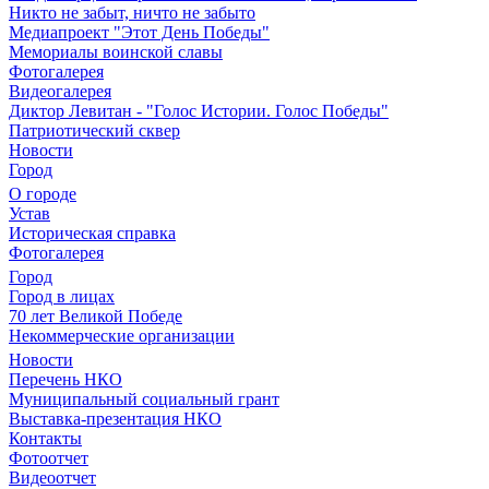
Никто не забыт, ничто не забыто
Медиапроект "Этот День Победы"
Мемориалы воинской славы
Фотогалерея
Видеогалерея
Диктор Левитан - "Голос Истории. Голос Победы"
Патриотический сквер
Новости
Город
О городе
Устав
Историческая справка
Фотогалерея
Город
Город в лицах
70 лет Великой Победе
Некоммерческие организации
Новости
Перечень НКО
Муниципальный социальный грант
Выставка-презентация НКО
Контакты
Фотоотчет
Видеоотчет