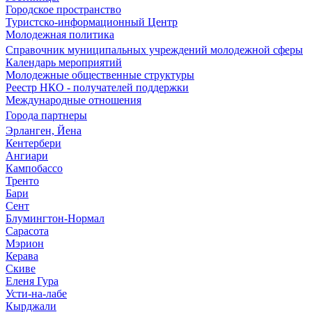
Городское пространство
Туристско-информационный Центр
Молодежная политика
Справочник муниципальных учреждений молодежной сферы
Календарь мероприятий
Молодежные общественные структуры
Реестр НКО - получателей поддержки
Международные отношения
Города партнеры
Эрланген, Йена
Кентербери
Ангиари
Кампобассо
Тренто
Бари
Сент
Блумингтон-Нормал
Сарасота
Мэрион
Керава
Скиве
Еленя Гура
Усти-на-лабе
Кырджали