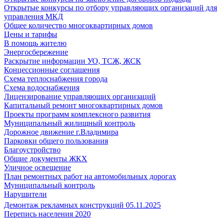
Открытые конкурсы по отбору управляющих организаций для
управления МКД
Общее количество многоквартирных домов
Цены и тарифы
В помощь жителю
Энергосбережение
Раскрытие информации УО, ТСЖ, ЖСК
Концессионные соглашения
Схема теплоснабжения города
Схема водоснабжения
Лицензирование управляющих организаций
Капитальный ремонт многоквартирных домов
Проекты программ комплексного развития
Муниципальный жилищный контроль
Дорожное движение г.Владимира
Парковки общего пользования
Благоустройство
Общие документы ЖКХ
Уличное освещение
План ремонтных работ на автомобильных дорогах
Муниципальный контроль
Нарушители
Демонтаж рекламных конструкций 05.11.2025
Перепись населения 2020