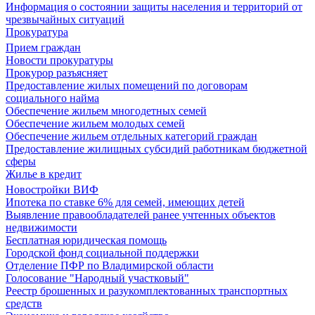
Информация о состоянии защиты населения и территорий от
чрезвычайных ситуаций
Прокуратура
Прием граждан
Новости прокуратуры
Прокурор разъясняет
Предоставление жилых помещений по договорам
социального найма
Обеспечение жильем многодетных семей
Обеспечение жильем молодых семей
Обеспечение жильем отдельных категорий граждан
Предоставление жилищных субсидий работникам бюджетной
сферы
Жилье в кредит
Новостройки ВИФ
Ипотека по ставке 6% для семей, имеющих детей
Выявление правообладателей ранее учтенных объектов
недвижимости
Бесплатная юридическая помощь
Городской фонд социальной поддержки
Отделение ПФР по Владимирской области
Голосование "Народный участковый"
Реестр брошенных и разукомплектованных транспортных
средств