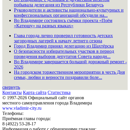
побывала делегация из Республики Беларусь
Руководители и активисты национально-культурных и
конфессиональных организаций обсудили на...
Во Владимире состоялись съёмки проекта «Поём
«Катюшу» на разных языках»
Глава города лично проверил готовность детских
загородных лагерей к началу летнего сезона
Город Владимир принял делегацию из Шахтёрска
О безопасности избирательных участков в период
проведения выборов депутатов Совета народн...
Во Владимире завершается большой дорожный ремонт -
2026
На городском торжественном мероприятии в честь Дня
семьи, любви и верности поздравили боле...
свернуть
Контакты
Карта сайта
Статистика
© 1997-2026 Официальный сайт органов
местного самоуправления города Владимира
www.vladimir-city.ru
Телефоны:
Приёмная главы города:
8 (4922) 53-28-17
Информация о работе с обращениями граждан: