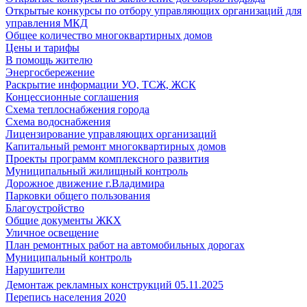
Открытые конкурсы по отбору управляющих организаций для
управления МКД
Общее количество многоквартирных домов
Цены и тарифы
В помощь жителю
Энергосбережение
Раскрытие информации УО, ТСЖ, ЖСК
Концессионные соглашения
Схема теплоснабжения города
Схема водоснабжения
Лицензирование управляющих организаций
Капитальный ремонт многоквартирных домов
Проекты программ комплексного развития
Муниципальный жилищный контроль
Дорожное движение г.Владимира
Парковки общего пользования
Благоустройство
Общие документы ЖКХ
Уличное освещение
План ремонтных работ на автомобильных дорогах
Муниципальный контроль
Нарушители
Демонтаж рекламных конструкций 05.11.2025
Перепись населения 2020