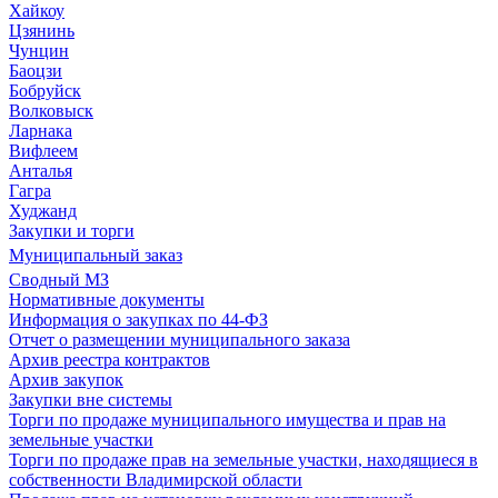
Хайкоу
Цзянинь
Чунцин
Баоцзи
Бобруйск
Волковыск
Ларнака
Вифлеем
Анталья
Гагра
Худжанд
Закупки и торги
Муниципальный заказ
Сводный МЗ
Нормативные документы
Информация о закупках по 44-ФЗ
Отчет о размещении муниципального заказа
Архив реестра контрактов
Архив закупок
Закупки вне системы
Торги по продаже муниципального имущества и прав на
земельные участки
Торги по продаже прав на земельные участки, находящиеся в
собственности Владимирской области