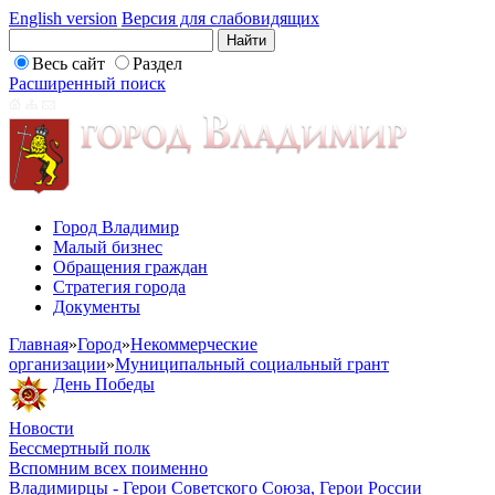
English version
Версия для слабовидящих
Весь сайт
Раздел
Расширенный поиск
Город Владимир
Малый бизнес
Обращения граждан
Стратегия города
Документы
Главная
»
Город
»
Некоммерческие
организации
»
Муниципальный социальный грант
День Победы
Новости
Бессмертный полк
Вспомним всех поименно
Владимирцы - Герои Советского Союза, Герои России