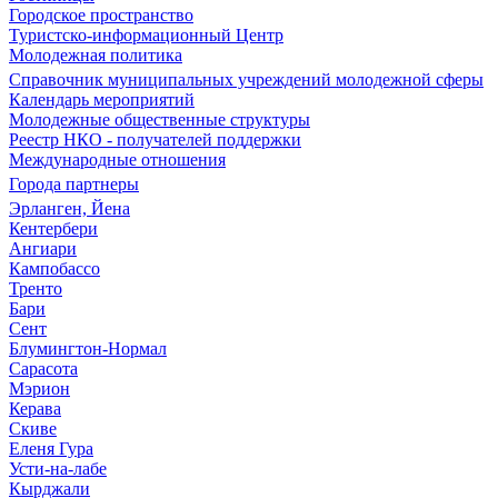
Городское пространство
Туристско-информационный Центр
Молодежная политика
Справочник муниципальных учреждений молодежной сферы
Календарь мероприятий
Молодежные общественные структуры
Реестр НКО - получателей поддержки
Международные отношения
Города партнеры
Эрланген, Йена
Кентербери
Ангиари
Кампобассо
Тренто
Бари
Сент
Блумингтон-Нормал
Сарасота
Мэрион
Керава
Скиве
Еленя Гура
Усти-на-лабе
Кырджали