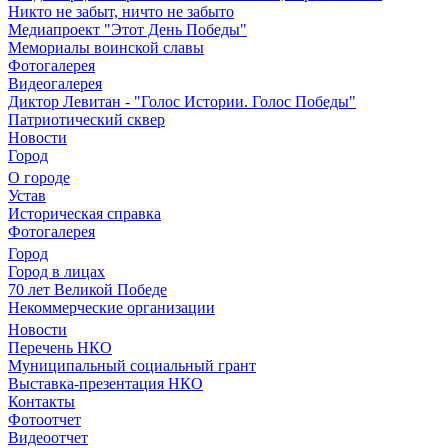
Никто не забыт, ничто не забыто
Медиапроект "Этот День Победы"
Мемориалы воинской славы
Фотогалерея
Видеогалерея
Диктор Левитан - "Голос Истории. Голос Победы"
Патриотический сквер
Новости
Город
О городе
Устав
Историческая справка
Фотогалерея
Город
Город в лицах
70 лет Великой Победе
Некоммерческие организации
Новости
Перечень НКО
Муниципальный социальный грант
Выставка-презентация НКО
Контакты
Фотоотчет
Видеоотчет