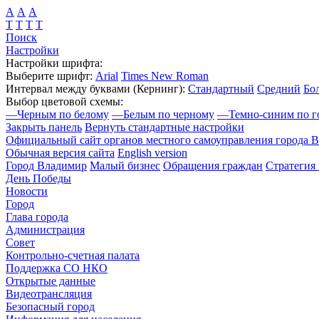
А
А
А
Т
Т
Т
Т
Поиск
Настройки
Настройки шрифта:
Выберите шрифт:
Arial
Times New Roman
Интервал между буквами
(Кернинг)
:
Стандартный
Средний
Бо
Выбор цветовой схемы:
—
Черным по белому
—
Белым по черному
—
Темно-синим по г
Закрыть панель
Вернуть стандартные настройки
Официальный сайт органов местного самоуправления города 
Обычная версия сайта
English version
Город Владимир
Малый бизнес
Обращения граждан
Стратегия 
День Победы
Новости
Город
Глава города
Администрация
Совет
Контрольно-счетная палата
Поддержка СО НКО
Открытые данные
Видеотрансляция
Безопасный город