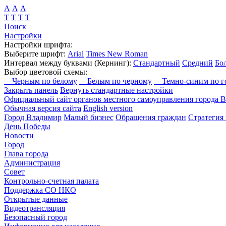
А
А
А
Т
Т
Т
Т
Поиск
Настройки
Настройки шрифта:
Выберите шрифт:
Arial
Times New Roman
Интервал между буквами
(Кернинг)
:
Стандартный
Средний
Бо
Выбор цветовой схемы:
—
Черным по белому
—
Белым по черному
—
Темно-синим по г
Закрыть панель
Вернуть стандартные настройки
Официальный сайт органов местного самоуправления города 
Обычная версия сайта
English version
Город Владимир
Малый бизнес
Обращения граждан
Стратегия 
День Победы
Новости
Город
Глава города
Администрация
Совет
Контрольно-счетная палата
Поддержка СО НКО
Открытые данные
Видеотрансляция
Безопасный город