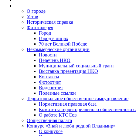
О городе
Устав
Историческая справка
Фотогалерея
Город
Город в лицах
70 лет Великой Победе
Некоммерческие организации
Новости
Перечень НКО
Муниципальный социальный грант
Выставка-презентация НКО
Контакты
Фотоотчет
Видеоотчет
Полезные ссылки
Территориальное общественное самоуправление
Нормативная правовая база
Комитеты территориального общественного 
О работе КТОСов
Общественная палата
Конкурс «Знай и люби родной Владимир»
О конкурсе