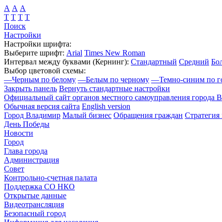
А
А
А
Т
Т
Т
Т
Поиск
Настройки
Настройки шрифта:
Выберите шрифт:
Arial
Times New Roman
Интервал между буквами
(Кернинг)
:
Стандартный
Средний
Бо
Выбор цветовой схемы:
—
Черным по белому
—
Белым по черному
—
Темно-синим по г
Закрыть панель
Вернуть стандартные настройки
Официальный сайт органов местного самоуправления города 
Обычная версия сайта
English version
Город Владимир
Малый бизнес
Обращения граждан
Стратегия 
День Победы
Новости
Город
Глава города
Администрация
Совет
Контрольно-счетная палата
Поддержка СО НКО
Открытые данные
Видеотрансляция
Безопасный город