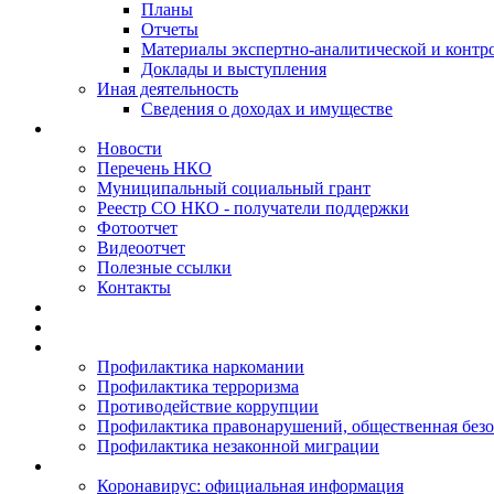
Планы
Отчеты
Материалы экспертно-аналитической и контр
Доклады и выступления
Иная деятельность
Сведения о доходах и имуществе
Новости
Перечень НКО
Муниципальный социальный грант
Реестр СО НКО - получатели поддержки
Фотоотчет
Видеоотчет
Полезные ссылки
Контакты
Профилактика наркомании
Профилактика терроризма
Противодействие коррупции
Профилактика правонарушений, общественная безо
Профилактика незаконной миграции
Коронавирус: официальная информация