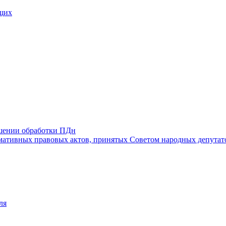
щих
ошении обработки ПДн
ативных правовых актов, принятых Советом народных депутат
ля