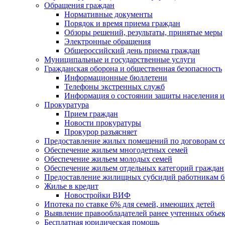
Обращения граждан
Нормативные документы
Порядок и время приема граждан
Обзоры решений, результаты, принятые меры
Электронные обращения
Общероссийский день приема граждан
Муниципальные и государственные услуги
Гражданская оборона и общественная безопасность
Информационные бюллетени
Телефоны экстренных служб
Информация о состоянии защиты населения и
Прокуратура
Прием граждан
Новости прокуратуры
Прокурор разъясняет
Предоставление жилых помещений по договорам с
Обеспечение жильем многодетных семей
Обеспечение жильем молодых семей
Обеспечение жильем отдельных категорий граждан
Предоставление жилищных субсидий работникам 
Жилье в кредит
Новостройки ВИФ
Ипотека по ставке 6% для семей, имеющих детей
Выявление правообладателей ранее учтенных объе
Бесплатная юридическая помощь