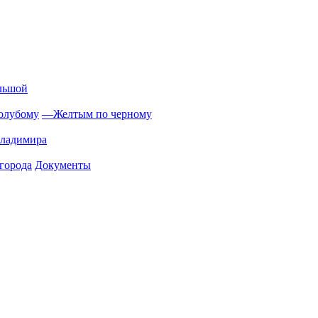
льшой
олубому
—
Желтым по черному
Владимира
города
Документы