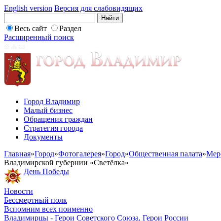
English version
Версия для слабовидящих
Весь сайт
Раздел
Расширенный поиск
Город Владимир
Малый бизнес
Обращения граждан
Стратегия города
Документы
Главная
»
Город
»
Фотогалерея
»
Город
»
Общественная палата
»
Мер
Владимирской губернии «Светёлка»
День Победы
Новости
Бессмертный полк
Вспомним всех поименно
Владимирцы - Герои Советского Союза, Герои России