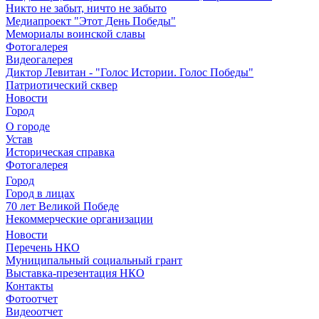
Никто не забыт, ничто не забыто
Медиапроект "Этот День Победы"
Мемориалы воинской славы
Фотогалерея
Видеогалерея
Диктор Левитан - "Голос Истории. Голос Победы"
Патриотический сквер
Новости
Город
О городе
Устав
Историческая справка
Фотогалерея
Город
Город в лицах
70 лет Великой Победе
Некоммерческие организации
Новости
Перечень НКО
Муниципальный социальный грант
Выставка-презентация НКО
Контакты
Фотоотчет
Видеоотчет