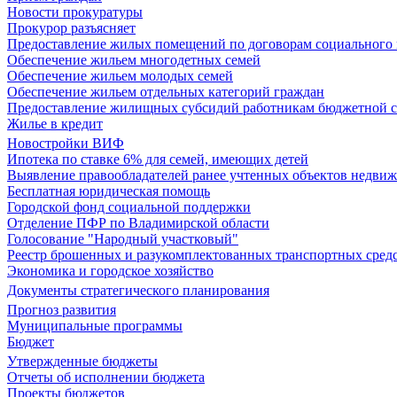
Новости прокуратуры
Прокурор разъясняет
Предоставление жилых помещений по договорам социального
Обеспечение жильем многодетных семей
Обеспечение жильем молодых семей
Обеспечение жильем отдельных категорий граждан
Предоставление жилищных субсидий работникам бюджетной 
Жилье в кредит
Новостройки ВИФ
Ипотека по ставке 6% для семей, имеющих детей
Выявление правообладателей ранее учтенных объектов недви
Бесплатная юридическая помощь
Городской фонд социальной поддержки
Отделение ПФР по Владимирской области
Голосование "Народный участковый"
Реестр брошенных и разукомплектованных транспортных сред
Экономика и городское хозяйство
Документы стратегического планирования
Прогноз развития
Муниципальные программы
Бюджет
Утвержденные бюджеты
Отчеты об исполнении бюджета
Проекты бюджетов