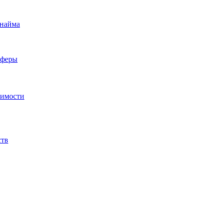
 найма
сферы
жимости
ств