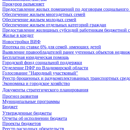
Прокурор разъясняет
Предоставление жилых помещений по договорам социального
Обеспечение жильем многодетных семей
Обеспечение жильем молодых семей
Обеспечение жильем отдельных категорий граждан
Предоставление жилищных субсидий работникам бюджетной 
Жилье в кредит
Новостройки ВИФ
Ипотека по ставке 6% для семей, имеющих детей
Выявление правообладателей ранее учтенных объектов недви
Бесплатная юридическая помощь
Городской фонд социальной поддержки
Отделение ПФР по Владимирской области
Голосование "Народный участковый"
Реестр брошенных и разукомплектованных транспортных сред
Экономика и городское хозяйство
Документы стратегического планирования
Прогноз развития
Муниципальные программы
Бюджет
Утвержденные бюджеты
Отчеты об исполнении бюджета
Проекты бюджетов
Реестр расходных обязательств