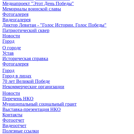
Медиапроект "Этот День Победы"
Мемориалы воинской славы
Фотогалерея
Видеогалерея
Диктор Левитан - "Голос Истории. Голос Победы"
Патриотический сквер
Новости
Город
О городе
Устав
Историческая справка
Фотогалерея
Город
Город в лицах
70 лет Великой Победе
Некоммерческие организации
Новости
Перечень НКО
Муниципальный социальный грант
Выставка-презентация НКО
Контакты
Фотоотчет
Видеоотчет
Полезные ссылки