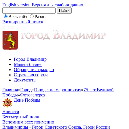
English version
Версия для слабовидящих
Весь сайт
Раздел
Расширенный поиск
Город Владимир
Малый бизнес
Обращения граждан
Стратегия города
Документы
Главная
»
Город
»
Городские мероприятия
»
75 лет Великой
Победы
»
Фотогалерея
День Победы
Новости
Бессмертный полк
Вспомним всех поименно
Владимирцы - Герои Советского Союза, Герои России