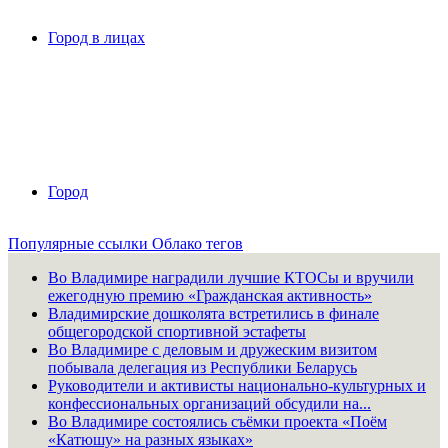
Город в лицах
Город
Популярные ссылки
Облако тегов
Во Владимире наградили лучшие КТОСы и вручили
ежегодную премию «Гражданская активность»
Владимирские дошколята встретились в финале
общегородской спортивной эстафеты
Во Владимире с деловым и дружеским визитом
побывала делегация из Республики Беларусь
Руководители и активисты национально-культурных и
конфессиональных организаций обсудили на...
Во Владимире состоялись съёмки проекта «Поём
«Катюшу» на разных языках»