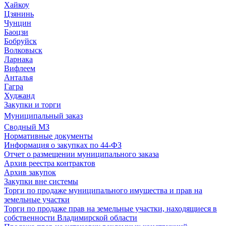
Хайкоу
Цзянинь
Чунцин
Баоцзи
Бобруйск
Волковыск
Ларнака
Вифлеем
Анталья
Гагра
Худжанд
Закупки и торги
Муниципальный заказ
Сводный МЗ
Нормативные документы
Информация о закупках по 44-ФЗ
Отчет о размещении муниципального заказа
Архив реестра контрактов
Архив закупок
Закупки вне системы
Торги по продаже муниципального имущества и прав на
земельные участки
Торги по продаже прав на земельные участки, находящиеся в
собственности Владимирской области