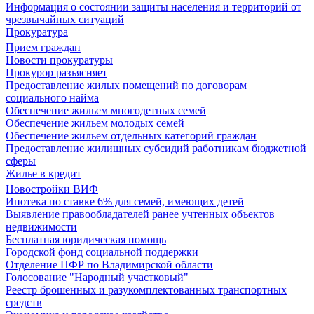
Информация о состоянии защиты населения и территорий от
чрезвычайных ситуаций
Прокуратура
Прием граждан
Новости прокуратуры
Прокурор разъясняет
Предоставление жилых помещений по договорам
социального найма
Обеспечение жильем многодетных семей
Обеспечение жильем молодых семей
Обеспечение жильем отдельных категорий граждан
Предоставление жилищных субсидий работникам бюджетной
сферы
Жилье в кредит
Новостройки ВИФ
Ипотека по ставке 6% для семей, имеющих детей
Выявление правообладателей ранее учтенных объектов
недвижимости
Бесплатная юридическая помощь
Городской фонд социальной поддержки
Отделение ПФР по Владимирской области
Голосование "Народный участковый"
Реестр брошенных и разукомплектованных транспортных
средств