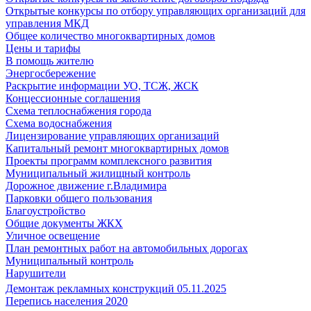
Открытые конкурсы по отбору управляющих организаций для
управления МКД
Общее количество многоквартирных домов
Цены и тарифы
В помощь жителю
Энергосбережение
Раскрытие информации УО, ТСЖ, ЖСК
Концессионные соглашения
Схема теплоснабжения города
Схема водоснабжения
Лицензирование управляющих организаций
Капитальный ремонт многоквартирных домов
Проекты программ комплексного развития
Муниципальный жилищный контроль
Дорожное движение г.Владимира
Парковки общего пользования
Благоустройство
Общие документы ЖКХ
Уличное освещение
План ремонтных работ на автомобильных дорогах
Муниципальный контроль
Нарушители
Демонтаж рекламных конструкций 05.11.2025
Перепись населения 2020