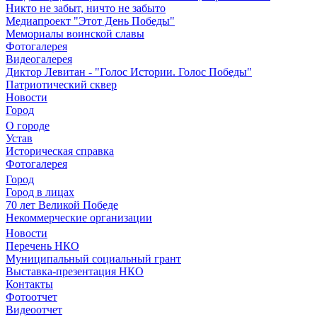
Никто не забыт, ничто не забыто
Медиапроект "Этот День Победы"
Мемориалы воинской славы
Фотогалерея
Видеогалерея
Диктор Левитан - "Голос Истории. Голос Победы"
Патриотический сквер
Новости
Город
О городе
Устав
Историческая справка
Фотогалерея
Город
Город в лицах
70 лет Великой Победе
Некоммерческие организации
Новости
Перечень НКО
Муниципальный социальный грант
Выставка-презентация НКО
Контакты
Фотоотчет
Видеоотчет