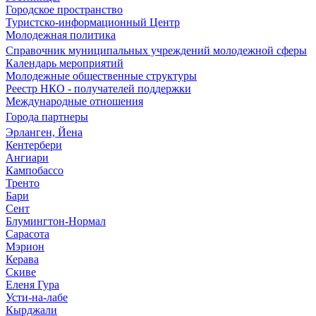
Городское пространство
Туристско-информационный Центр
Молодежная политика
Справочник муниципальных учреждений молодежной сферы
Календарь мероприятий
Молодежные общественные структуры
Реестр НКО - получателей поддержки
Международные отношения
Города партнеры
Эрланген, Йена
Кентербери
Ангиари
Кампобассо
Тренто
Бари
Сент
Блумингтон-Нормал
Сарасота
Мэрион
Керава
Скиве
Еленя Гура
Усти-на-лабе
Кырджали