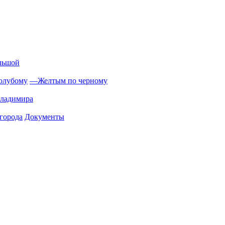
льшой
олубому
—
Желтым по черному
Владимира
города
Документы