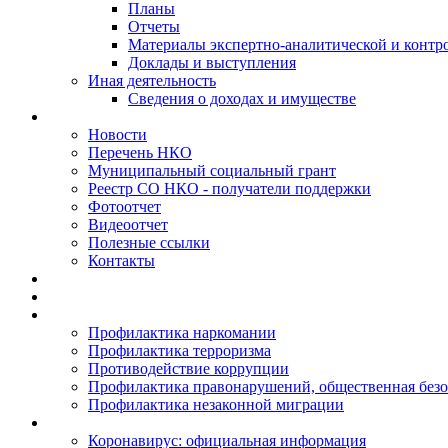
Планы
Отчеты
Материалы экспертно-аналитической и контр
Доклады и выступления
Иная деятельность
Сведения о доходах и имуществе
Новости
Перечень НКО
Муниципальный социальный грант
Реестр СО НКО - получатели поддержки
Фотоотчет
Видеоотчет
Полезные ссылки
Контакты
Профилактика наркомании
Профилактика терроризма
Противодействие коррупции
Профилактика правонарушений, общественная безо
Профилактика незаконной миграции
Коронавирус: официальная информация