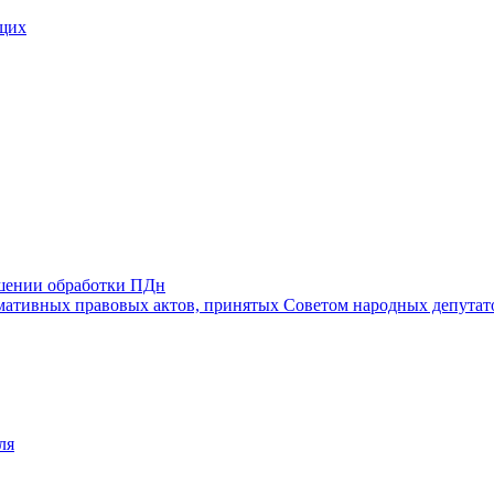
щих
ошении обработки ПДн
ативных правовых актов, принятых Советом народных депутат
ля