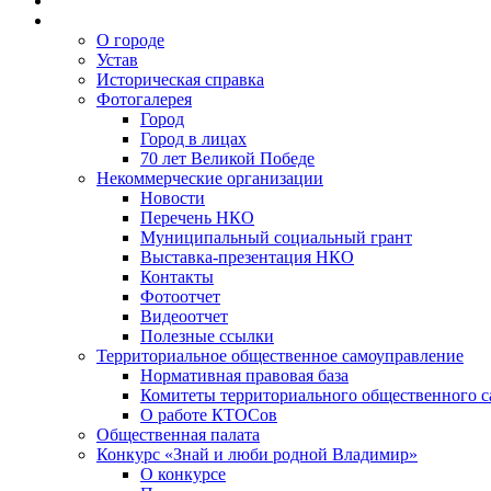
О городе
Устав
Историческая справка
Фотогалерея
Город
Город в лицах
70 лет Великой Победе
Некоммерческие организации
Новости
Перечень НКО
Муниципальный социальный грант
Выставка-презентация НКО
Контакты
Фотоотчет
Видеоотчет
Полезные ссылки
Территориальное общественное самоуправление
Нормативная правовая база
Комитеты территориального общественного 
О работе КТОСов
Общественная палата
Конкурс «Знай и люби родной Владимир»
О конкурсе