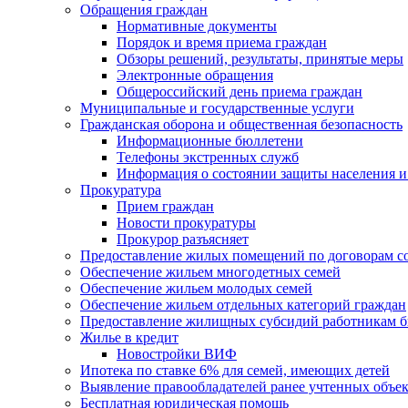
Обращения граждан
Нормативные документы
Порядок и время приема граждан
Обзоры решений, результаты, принятые меры
Электронные обращения
Общероссийский день приема граждан
Муниципальные и государственные услуги
Гражданская оборона и общественная безопасность
Информационные бюллетени
Телефоны экстренных служб
Информация о состоянии защиты населения и
Прокуратура
Прием граждан
Новости прокуратуры
Прокурор разъясняет
Предоставление жилых помещений по договорам с
Обеспечение жильем многодетных семей
Обеспечение жильем молодых семей
Обеспечение жильем отдельных категорий граждан
Предоставление жилищных субсидий работникам 
Жилье в кредит
Новостройки ВИФ
Ипотека по ставке 6% для семей, имеющих детей
Выявление правообладателей ранее учтенных объе
Бесплатная юридическая помощь