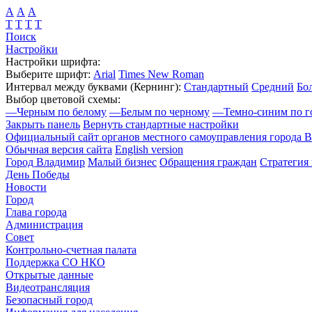
А
А
А
Т
Т
Т
Т
Поиск
Настройки
Настройки шрифта:
Выберите шрифт:
Arial
Times New Roman
Интервал между буквами
(Кернинг)
:
Стандартный
Средний
Бо
Выбор цветовой схемы:
—
Черным по белому
—
Белым по черному
—
Темно-синим по г
Закрыть панель
Вернуть стандартные настройки
Официальный сайт органов местного самоуправления города 
Обычная версия сайта
English version
Город Владимир
Малый бизнес
Обращения граждан
Стратегия 
День Победы
Новости
Город
Глава города
Администрация
Совет
Контрольно-счетная палата
Поддержка СО НКО
Открытые данные
Видеотрансляция
Безопасный город