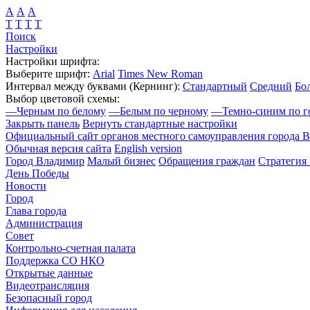
А
А
А
Т
Т
Т
Т
Поиск
Настройки
Настройки шрифта:
Выберите шрифт:
Arial
Times New Roman
Интервал между буквами
(Кернинг)
:
Стандартный
Средний
Бо
Выбор цветовой схемы:
—
Черным по белому
—
Белым по черному
—
Темно-синим по г
Закрыть панель
Вернуть стандартные настройки
Официальный сайт органов местного самоуправления города 
Обычная версия сайта
English version
Город Владимир
Малый бизнес
Обращения граждан
Стратегия 
День Победы
Новости
Город
Глава города
Администрация
Совет
Контрольно-счетная палата
Поддержка СО НКО
Открытые данные
Видеотрансляция
Безопасный город