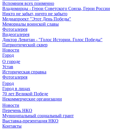
Вспомним всех поименно
Владимирцы - Герои Советского Союза, Герои России
Никто не забыт, ничто не забыто
Медиапроект "Этот День Победы"
Мемориалы воинской славы
Фотогалерея
Видеогалерея
Диктор Левитан - "Голос Истории. Голос Победы"
Патриотический сквер
Новости
Город
О городе
Устав
Историческая справка
Фотогалерея
Город
Город в лицах
70 лет Великой Победе
Некоммерческие организации
Новости
Перечень НКО
Муниципальный социальный грант
Выставка-презентация НКО
Контакты