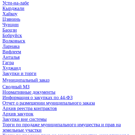
Усти-на-лабе
Кырджали
Хайкоу
Цзянинь
Чунцин
Баоцзи
Бобруйск
Волковыск
Ларнака
Вифлеем
Анталья
Гагра
Худжанд
Закупки и торги
Муниципальный заказ
Сводный МЗ
Нормативные документы
Информация о закупках по 44-ФЗ
Отчет о размещении муниципального заказа
Архив реестра контрактов
Архив закупок
Закупки вне системы
Торги по продаже муниципального имущества и прав на
земельные участки