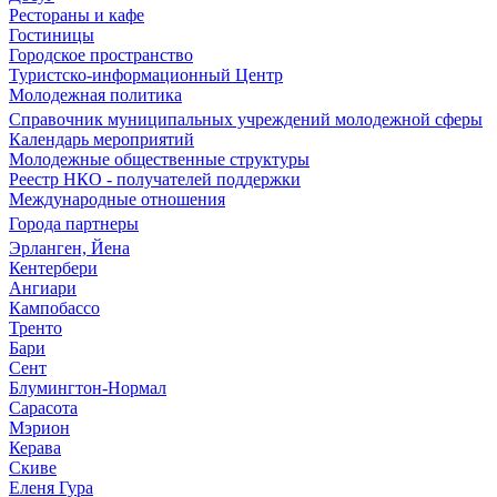
Рестораны и кафе
Гостиницы
Городское пространство
Туристско-информационный Центр
Молодежная политика
Справочник муниципальных учреждений молодежной сферы
Календарь мероприятий
Молодежные общественные структуры
Реестр НКО - получателей поддержки
Международные отношения
Города партнеры
Эрланген, Йена
Кентербери
Ангиари
Кампобассо
Тренто
Бари
Сент
Блумингтон-Нормал
Сарасота
Мэрион
Керава
Скиве
Еленя Гура