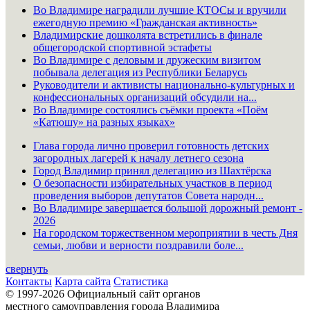
Во Владимире наградили лучшие КТОСы и вручили
ежегодную премию «Гражданская активность»
Владимирские дошколята встретились в финале
общегородской спортивной эстафеты
Во Владимире с деловым и дружеским визитом
побывала делегация из Республики Беларусь
Руководители и активисты национально-культурных и
конфессиональных организаций обсудили на...
Во Владимире состоялись съёмки проекта «Поём
«Катюшу» на разных языках»
Глава города лично проверил готовность детских
загородных лагерей к началу летнего сезона
Город Владимир принял делегацию из Шахтёрска
О безопасности избирательных участков в период
проведения выборов депутатов Совета народн...
Во Владимире завершается большой дорожный ремонт -
2026
На городском торжественном мероприятии в честь Дня
семьи, любви и верности поздравили боле...
свернуть
Контакты
Карта сайта
Статистика
© 1997-2026 Официальный сайт органов
местного самоуправления города Владимира