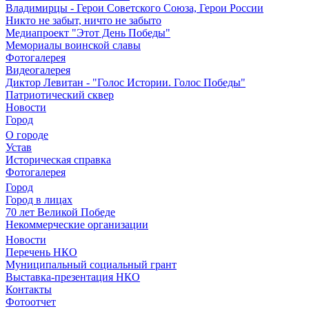
Владимирцы - Герои Советского Союза, Герои России
Никто не забыт, ничто не забыто
Медиапроект "Этот День Победы"
Мемориалы воинской славы
Фотогалерея
Видеогалерея
Диктор Левитан - "Голос Истории. Голос Победы"
Патриотический сквер
Новости
Город
О городе
Устав
Историческая справка
Фотогалерея
Город
Город в лицах
70 лет Великой Победе
Некоммерческие организации
Новости
Перечень НКО
Муниципальный социальный грант
Выставка-презентация НКО
Контакты
Фотоотчет