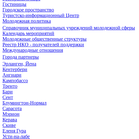
Гостиницы
Городское пространство
Туристско-информационный Центр
Молодежная политика
Справочник муниципальных учреждений молодежной сферы
Календарь мероприятий
Молодежные общественные структуры
Реестр НКО - получателей поддержки
Международные отношения
Города партнеры
Эрланген, Йена
Кентербери
Ангиари
Кампобассо
Тренто
Бари
Сент
Блумингтон-Нормал
Сарасота
Мэрион
Керава
Скиве
Еленя Гура
Усти-на-лабе