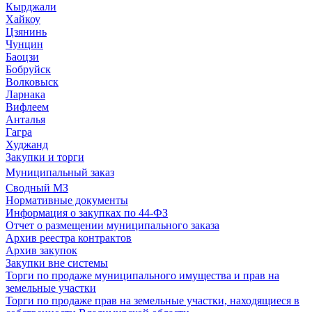
Кырджали
Хайкоу
Цзянинь
Чунцин
Баоцзи
Бобруйск
Волковыск
Ларнака
Вифлеем
Анталья
Гагра
Худжанд
Закупки и торги
Муниципальный заказ
Сводный МЗ
Нормативные документы
Информация о закупках по 44-ФЗ
Отчет о размещении муниципального заказа
Архив реестра контрактов
Архив закупок
Закупки вне системы
Торги по продаже муниципального имущества и прав на
земельные участки
Торги по продаже прав на земельные участки, находящиеся в