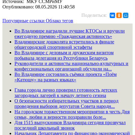
Источник: МКУ ССМРиМУ
Опубликовано: 08.05.2026 11:40:58
Поделиться:
Популярные ссылки
Облако тегов
Во Владимире наградили лучшие КТОСы и вручили
ежегодную премию «Гражданская активность»
Владимирские дошколята встретились в финале
общегородской спортивной эстафеты
Во Владимире с деловым и дружеским визитом
побывала делегация из Республики Беларусь
Руководители и активисты национально-культурных и
конфессиональных организаций обсудили на...
Во Владимире состоялись съёмки проекта «Поём
«Катюшу» на разных языках»
Глава города лично проверил готовность детских
загородных лагерей к началу летнего сезона
О безопасности избирательных участков в период
проведения выборов депутатов Совета народн...
На городском торжественном мероприятии в честь Дня
семьи, любви и верности поздравили боле...
Для 1515 выпускников Владимира сегодня прозвучал
последний школьный звонок
Начальник Департамента по финансово-экономической