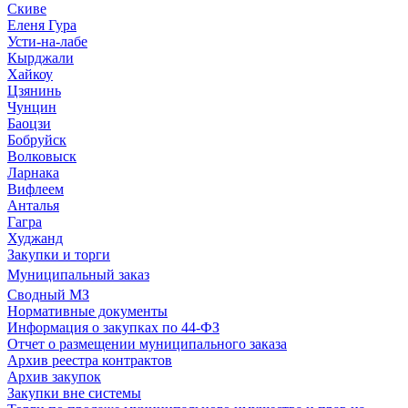
Скиве
Еленя Гура
Усти-на-лабе
Кырджали
Хайкоу
Цзянинь
Чунцин
Баоцзи
Бобруйск
Волковыск
Ларнака
Вифлеем
Анталья
Гагра
Худжанд
Закупки и торги
Муниципальный заказ
Сводный МЗ
Нормативные документы
Информация о закупках по 44-ФЗ
Отчет о размещении муниципального заказа
Архив реестра контрактов
Архив закупок
Закупки вне системы