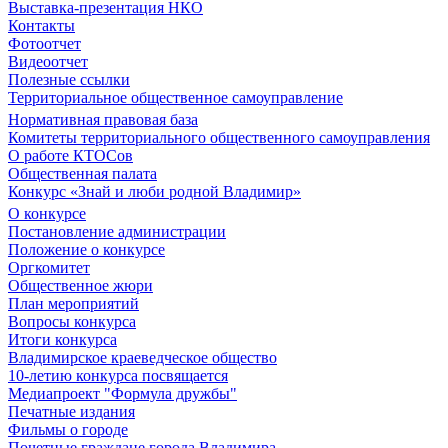
Выставка-презентация НКО
Контакты
Фотоотчет
Видеоотчет
Полезные ссылки
Территориальное общественное самоуправление
Нормативная правовая база
Комитеты территориального общественного самоуправления
О работе КТОСов
Общественная палата
Конкурс «Знай и люби родной Владимир»
О конкурсе
Постановление администрации
Положение о конкурсе
Оргкомитет
Общественное жюри
План мероприятий
Вопросы конкурса
Итоги конкурса
Владимирское краеведческое общество
10-летию конкурса посвящается
Медиапроект "Формула дружбы"
Печатные издания
Фильмы о городе
Почетные граждане города Владимира