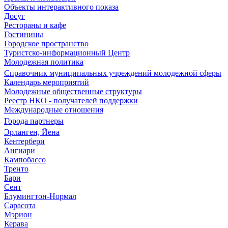
Объекты интерактивного показа
Досуг
Рестораны и кафе
Гостиницы
Городское пространство
Туристско-информационный Центр
Молодежная политика
Справочник муниципальных учреждений молодежной сферы
Календарь мероприятий
Молодежные общественные структуры
Реестр НКО - получателей поддержки
Международные отношения
Города партнеры
Эрланген, Йена
Кентербери
Ангиари
Кампобассо
Тренто
Бари
Сент
Блумингтон-Нормал
Сарасота
Мэрион
Керава