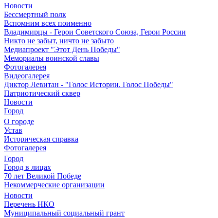
Новости
Бессмертный полк
Вспомним всех поименно
Владимирцы - Герои Советского Союза, Герои России
Никто не забыт, ничто не забыто
Медиапроект "Этот День Победы"
Мемориалы воинской славы
Фотогалерея
Видеогалерея
Диктор Левитан - "Голос Истории. Голос Победы"
Патриотический сквер
Новости
Город
О городе
Устав
Историческая справка
Фотогалерея
Город
Город в лицах
70 лет Великой Победе
Некоммерческие организации
Новости
Перечень НКО
Муниципальный социальный грант