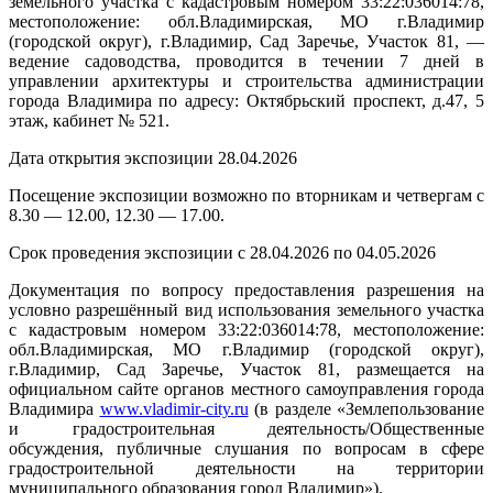
земельного участка с кадастровым номером 33:22:036014:78,
местоположение: обл.Владимирская, МО г.Владимир
(городской округ), г.Владимир, Сад Заречье, Участок 81, —
ведение садоводства, проводится в течении 7 дней в
управлении архитектуры и строительства администрации
города Владимира по адресу: Октябрьский проспект, д.47, 5
этаж, кабинет № 521.
Дата открытия экспозиции 28.04.2026
Посещение экспозиции возможно по вторникам и четвергам с
8.30 — 12.00, 12.30 — 17.00.
Срок проведения экспозиции с 28.04.2026 по 04.05.2026
Документация по вопросу предоставления разрешения на
условно разрешённый вид использования земельного участка
с кадастровым номером 33:22:036014:78, местоположение:
обл.Владимирская, МО г.Владимир (городской округ),
г.Владимир, Сад Заречье, Участок 81, размещается на
официальном сайте органов местного самоуправления города
Владимира
www.vladimir-city.ru
(в разделе «Землепользование
и градостроительная деятельность/Общественные
обсуждения, публичные слушания по вопросам в сфере
градостроительной деятельности на территории
муниципального образования город Владимир»).