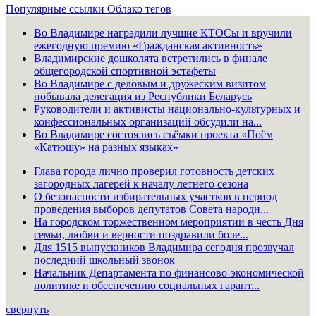
Популярные ссылки
Облако тегов
Во Владимире наградили лучшие КТОСы и вручили
ежегодную премию «Гражданская активность»
Владимирские дошколята встретились в финале
общегородской спортивной эстафеты
Во Владимире с деловым и дружеским визитом
побывала делегация из Республики Беларусь
Руководители и активисты национально-культурных и
конфессиональных организаций обсудили на...
Во Владимире состоялись съёмки проекта «Поём
«Катюшу» на разных языках»
Глава города лично проверил готовность детских
загородных лагерей к началу летнего сезона
О безопасности избирательных участков в период
проведения выборов депутатов Совета народн...
На городском торжественном мероприятии в честь Дня
семьи, любви и верности поздравили боле...
Для 1515 выпускников Владимира сегодня прозвучал
последний школьный звонок
Начальник Департамента по финансово-экономической
политике и обеспечению социальных гарант...
свернуть