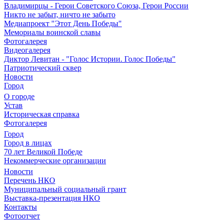
Владимирцы - Герои Советского Союза, Герои России
Никто не забыт, ничто не забыто
Медиапроект "Этот День Победы"
Мемориалы воинской славы
Фотогалерея
Видеогалерея
Диктор Левитан - "Голос Истории. Голос Победы"
Патриотический сквер
Новости
Город
О городе
Устав
Историческая справка
Фотогалерея
Город
Город в лицах
70 лет Великой Победе
Некоммерческие организации
Новости
Перечень НКО
Муниципальный социальный грант
Выставка-презентация НКО
Контакты
Фотоотчет