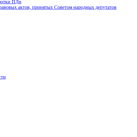
ботки ПДн
авовых актов, принятых Советом народных депутатов
сти