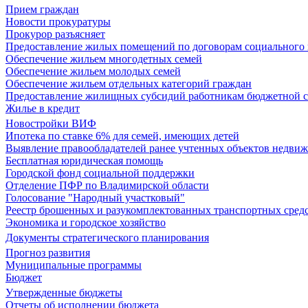
Прием граждан
Новости прокуратуры
Прокурор разъясняет
Предоставление жилых помещений по договорам социального
Обеспечение жильем многодетных семей
Обеспечение жильем молодых семей
Обеспечение жильем отдельных категорий граждан
Предоставление жилищных субсидий работникам бюджетной 
Жилье в кредит
Новостройки ВИФ
Ипотека по ставке 6% для семей, имеющих детей
Выявление правообладателей ранее учтенных объектов недви
Бесплатная юридическая помощь
Городской фонд социальной поддержки
Отделение ПФР по Владимирской области
Голосование "Народный участковый"
Реестр брошенных и разукомплектованных транспортных сред
Экономика и городское хозяйство
Документы стратегического планирования
Прогноз развития
Муниципальные программы
Бюджет
Утвержденные бюджеты
Отчеты об исполнении бюджета